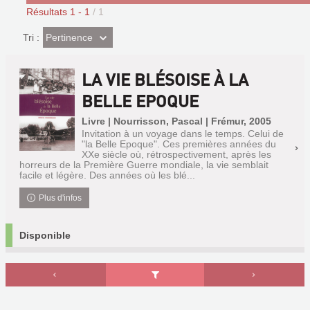
Résultats
1
-
1
/ 1
(Effet
Pertinence
Tri :
imédiat)
LA VIE BLÉSOISE À LA
BELLE EPOQUE
Livre | Nourrisson, Pascal | Frémur, 2005
Invitation à un voyage dans le temps. Celui de
"la Belle Epoque". Ces premières années du
XXe siècle où, rétrospectivement, après les
horreurs de la Première Guerre mondiale, la vie semblait
facile et légère. Des années où les blé...
Plus d'infos
Disponible