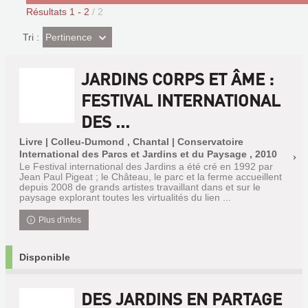
Résultats
1
-
2
/ 2
(Effet
Pertinence
Tri :
imédiat)
JARDINS CORPS ET ÂME :
FESTIVAL INTERNATIONAL
DES ...
Livre | Colleu-Dumond , Chantal | Conservatoire
International des Parcs et Jardins et du Paysage , 2010
Le Festival international des Jardins a été cré en 1992 par
Jean Paul Pigeat ; le Château, le parc et la ferme accueillent
depuis 2008 de grands artistes travaillant dans et sur le
paysage explorant toutes les virtualités du lien ...
Plus d'infos
Disponible
DES JARDINS EN PARTAGE