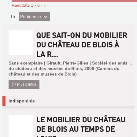
Résultats
1
-
6
/ 6
(Effet
Pertinence
Tri :
imédiat)
QUE SAIT-ON DU MOBILIER
DU CHÂTEAU DE BLOIS À
LA R...
Sans exemplaire | Girault, Pierre-Gilles | Société des amis
du château et des musées de Blois, 2009 (Cahiers du
château et des musées de Blois)
Plus d'infos
Indisponible
LE MOBILIER DU CHÂTEAU
DE BLOIS AU TEMPS DE