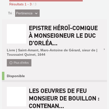
Résultats
1
-
3
/ 3
(Effet
Pertinence
Tri :
imédiat)
EPISTRE HÉROÏ-COMIQUE
À MONSEIGNEUR LE DUC
D'ORLÉA...
Livre | Saint-Amant, Marc-Antoine de Gérard, sieur de |
Toussaint Quinet, 1644
Plus d'infos
Disponible
LES OEUVRES DE FEU
MONSIEUR DE BOUILLON :
CONTENAN...