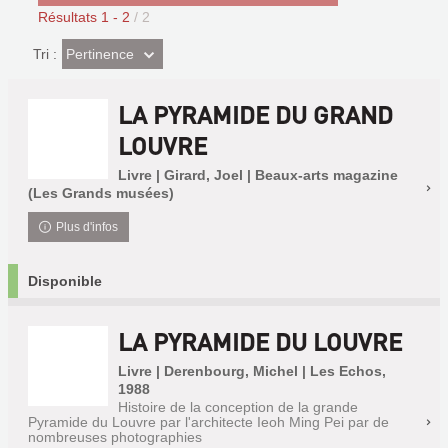
Résultats
1
-
2
/ 2
(Effet
Pertinence
Tri :
imédiat)
LA PYRAMIDE DU GRAND
LOUVRE
Livre | Girard, Joel | Beaux-arts magazine
(Les Grands musées)
Plus d'infos
Disponible
LA PYRAMIDE DU LOUVRE
Livre | Derenbourg, Michel | Les Echos,
1988
Histoire de la conception de la grande
Pyramide du Louvre par l'architecte Ieoh Ming Pei par de
nombreuses photographies