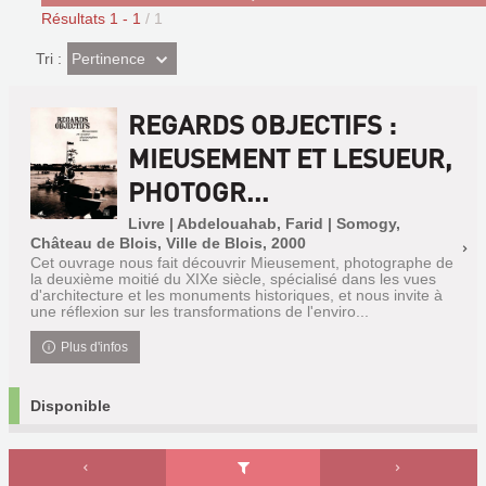
Résultats
1
-
1
/ 1
(Effet
Pertinence
Tri :
imédiat)
REGARDS OBJECTIFS :
MIEUSEMENT ET LESUEUR,
PHOTOGR...
Livre | Abdelouahab, Farid | Somogy,
Château de Blois, Ville de Blois, 2000
Cet ouvrage nous fait découvrir Mieusement, photographe de
la deuxième moitié du XIXe siècle, spécialisé dans les vues
d'architecture et les monuments historiques, et nous invite à
une réflexion sur les transformations de l'enviro...
Plus d'infos
Disponible