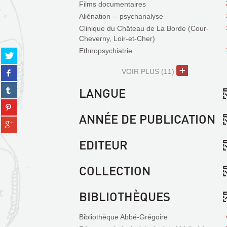
Films documentaires
Aliénation -- psychanalyse
Clinique du Château de La Borde (Cour-
Cheverny, Loir-et-Cher)
Ethnopsychiatrie
Partager
sur
Partager
VOIR PLUS
(11)
twitter
sur
(Nouvelle
Partager
LANGUE
facebook
fenêtre)
sur
(Nouvelle
Partager
tumblr
fenêtre)
sur
ANNÉE DE PUBLICATION
(Nouvelle
Partager
pinterest
fenêtre)
sur
(Nouvelle
EDITEUR
gplus
fenêtre)
(Nouvelle
fenêtre)
COLLECTION
BIBLIOTHÈQUES
Bibliothèque Abbé-Grégoire