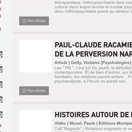
2
thérapeutique, l'ethnopsychiatrie tient c
culturel dans lequel évolue le trouble psy
1
donc l'ethnopsychiatre prend au sérieux les
1
Plus d'infos
1
PAUL-CLAUDE RACAMIE
DE LA PERVERSION NAR
Article | Gelly, Violaine (Psychologies)
Les " PN ", c'est lui! Ou plutôt, la définitio
contemporaine. Et de bien d'autres, sur 
familiales, les relations parent-enfant... P
psychanalyste, à l'heure où paraît son...
Plus d'infos
HISTOIRES AUTOUR DE 
Vidéo | Muxel, Paule | Editions Montp
4
Coll."Regards" / Relations soignants et so