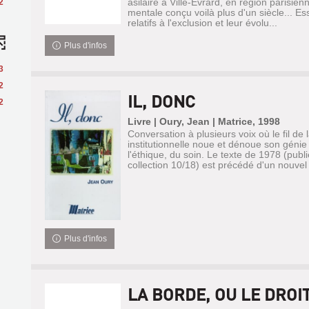
asilaire à Ville-Evrard, en région parisien
2
mentale conçu voilà plus d'un siècle... Es
relatifs à l'exclusion et leur évolu...
Plus d'infos
3
2
IL, DONC
2
Livre | Oury, Jean | Matrice, 1998
Conversation à plusieurs voix où le fil de
institutionnelle noue et dénoue son génie
l'éthique, du soin. Le texte de 1978 (publi
collection 10/18) est précédé d'un nouvel 
Plus d'infos
LA BORDE, OU LE DROIT