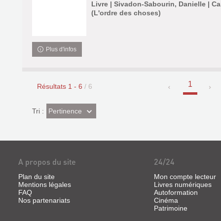
Livre | Sivadon-Sabourin, Danielle | C
(L'ordre des choses)
Plus d'infos
1
Résultats
1
-
6
/ 6
(Effet
Pertinence
Tri :
imédiat)
A propos du site
24/24
Plan du site
Mon compte lecteur
Mentions légales
Livres numériques
FAQ
Autoformation
Nos partenariats
Cinéma
Patrimoine