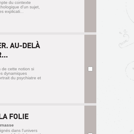
ompte du contexte
chologique d'un sujet,
 explicati...
R. AU-DELÀ
...
n de cette notion si
les dynamiques
ortrait du psychiatre et
LA FOLIE
arnasse
ignés dans l'univers