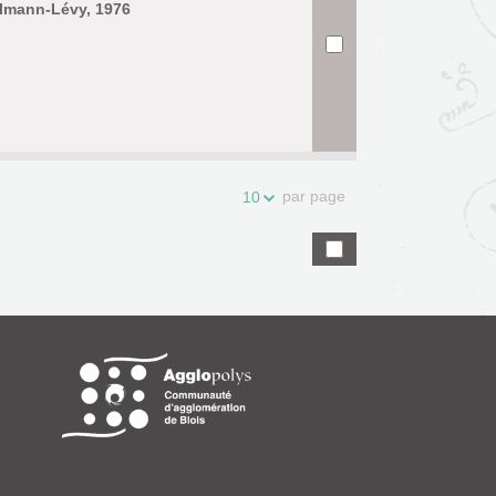
almann-Lévy, 1976
par page
10