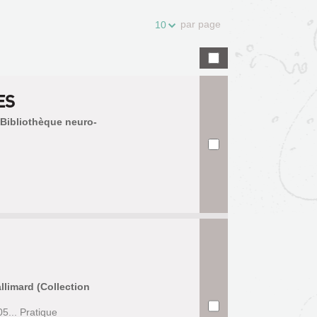
par page
10
ES
 (Bibliothèque neuro-
llimard (Collection
... Pratique