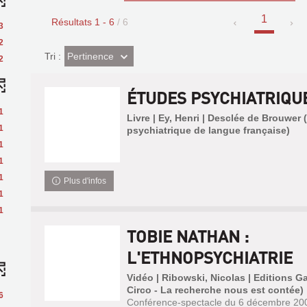
1
Résultats
1
-
6
/ 6
3
2
(Effet
Pertinence
Tri :
2
imédiat)
ÉTUDES PSYCHIATRIQU
1
Livre | Ey, Henri | Desclée de Brouwer
1
psychiatrique de langue française)
1
1
1
Plus d'infos
1
1
TOBIE NATHAN :
L'ETHNOPSYCHIATRIE
Vidéo | Ribowski, Nicolas | Editions Ga
Circo - La recherche nous est contée)
6
Conférence-spectacle du 6 décembre 2005