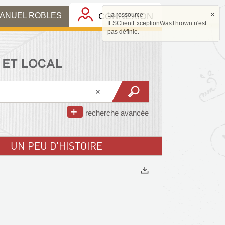
MANUEL ROBLES
CONNEXION
La ressource
×
ILSClientExceptionWasThrown n'est
pas définie.
recherche avancée
UN PEU D'HISTOIRE
Exports