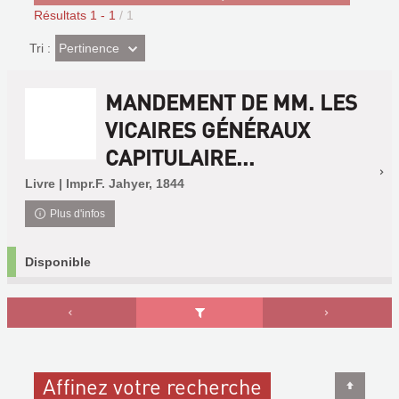
Résultats
1
-
1
/ 1
(Effet
Pertinence
Tri :
imédiat)
MANDEMENT DE MM. LES
VICAIRES GÉNÉRAUX
CAPITULAIRE...
Livre | Impr.F. Jahyer, 1844
Plus d'infos
Disponible
Affinez votre recherche