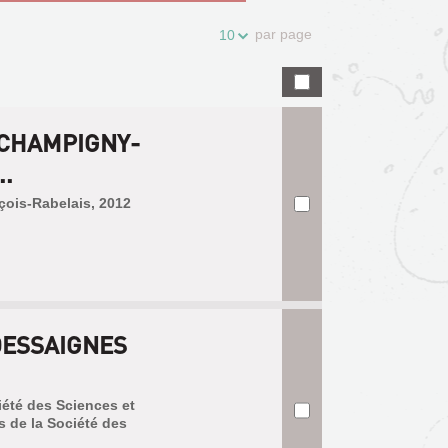
par page
10
 CHAMPIGNY-
..
nçois-Rabelais, 2012
DESSAIGNES
iété des Sciences et
s de la Société des