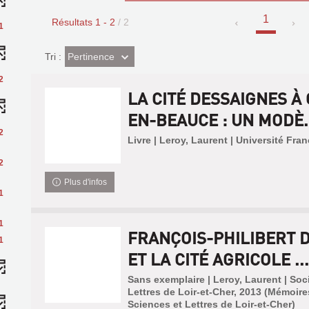
1
Résultats
1
-
2
/ 2
1
(Effet
Pertinence
Tri :
imédiat)
2
LA CITÉ DESSAIGNES À
EN-BEAUCE : UN MODÈ.
2
Livre | Leroy, Laurent | Université Fra
2
Plus d'infos
1
1
FRANÇOIS-PHILIBERT 
1
ET LA CITÉ AGRICOLE ...
Sans exemplaire | Leroy, Laurent | Soc
Lettres de Loir-et-Cher, 2013 (Mémoire
Sciences et Lettres de Loir-et-Cher)