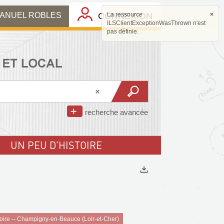
MANUEL ROBLES
CONNEXION
La ressource
×
ILSClientExceptionWasThrown n'est
pas définie.
recherche avancée
UN PEU D'HISTOIRE
Exports
stoire -- Champigny-en-Beauce (Loir-et-Cher)