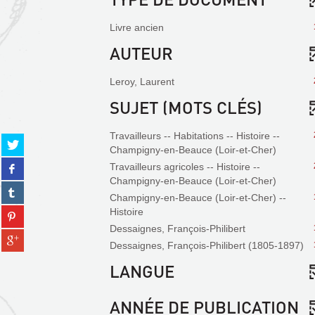
Livre ancien
AUTEUR
Leroy, Laurent
SUJET (MOTS CLÉS)
Travailleurs -- Habitations -- Histoire --
Partager
Champigny-en-Beauce (Loir-et-Cher)
sur
Partager
Travailleurs agricoles -- Histoire --
twitter
sur
Champigny-en-Beauce (Loir-et-Cher)
(Nouvelle
Partager
facebook
fenêtre)
Champigny-en-Beauce (Loir-et-Cher) --
sur
(Nouvelle
Partager
Histoire
tumblr
fenêtre)
sur
Dessaignes, François-Philibert
(Nouvelle
Partager
pinterest
fenêtre)
Dessaignes, François-Philibert (1805-1897)
sur
(Nouvelle
gplus
LANGUE
fenêtre)
(Nouvelle
fenêtre)
ANNÉE DE PUBLICATION