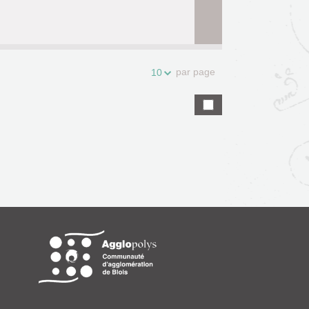
par page
10