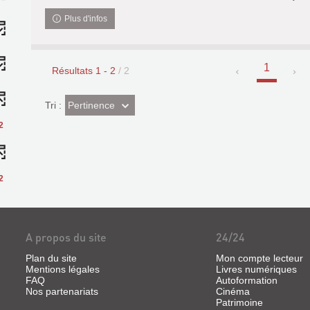
Plus d'infos
1
Résultats
1
-
2
/ 2
(Effet
Pertinence
Tri :
imédiat)
2
2
A propos du site
24/24
Plan du site
Mon compte lecteur
Mentions légales
Livres numériques
FAQ
Autoformation
Nos partenariats
Cinéma
Patrimoine