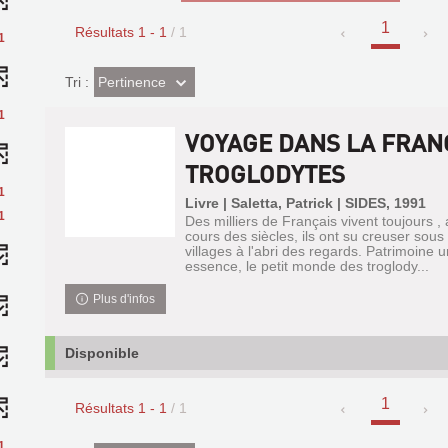
1
Résultats
1
-
1
/ 1
1
(Effet
Pertinence
Tri :
imédiat)
1
VOYAGE DANS LA FRAN
TROGLODYTES
1
Livre | Saletta, Patrick | SIDES, 1991
1
Des milliers de Français vivent toujours ,
cours des siècles, ils ont su creuser sous 
villages à l'abri des regards. Patrimoine u
essence, le petit monde des troglody...
Plus d'infos
Disponible
1
Résultats
1
-
1
/ 1
1