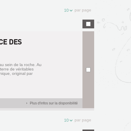
par page
10
CE DES
 au sein de la roche. Au
terre de véritables
nique, original par
Plus d'infos sur la disponibilité
par page
10