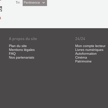
(Effet
Pertinence
Tri :
imédiat)
1
A propos du site
24/24
Plan du site
Mon compte lecteur
Mentions légales
Livres numériques
FAQ
Autoformation
Nos partenariats
Cinéma
Patrimoine