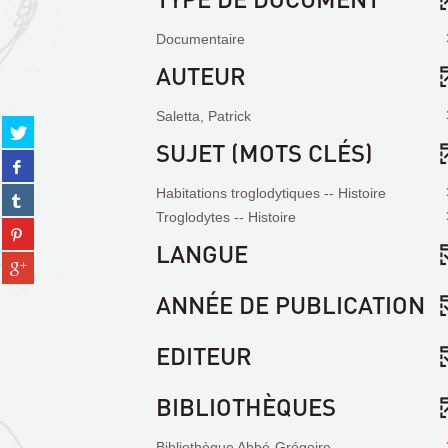
Documentaire
AUTEUR
Saletta, Patrick
Partager
SUJET (MOTS CLÉS)
sur
Partager
twitter
sur
(Nouvelle
Habitations troglodytiques -- Histoire
Partager
facebook
fenêtre)
sur
Troglodytes -- Histoire
(Nouvelle
Partager
tumblr
fenêtre)
LANGUE
sur
(Nouvelle
Partager
pinterest
fenêtre)
sur
(Nouvelle
ANNÉE DE PUBLICATION
gplus
fenêtre)
(Nouvelle
fenêtre)
EDITEUR
BIBLIOTHÈQUES
Bibliothèque Abbé-Grégoire