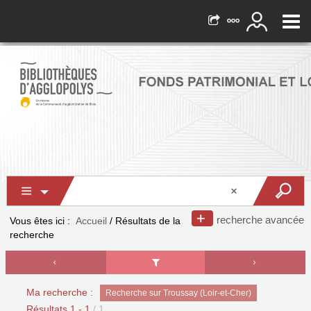
recherche avancée
Vous êtes ici :
Accueil
/
Résultats de la
recherche
Ma recherche :
Recherche sur Troussay (Loir-et-Cher)
Résultats
1
-
1
/ 1