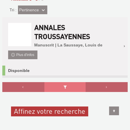
(Effet
Pertinence
Tri :
imédiat)
ANNALES
TROUSSAYENNES
Manuscrit | La Saussaye, Louis de
Plus d'infos
Disponible
Affinez votre recherche