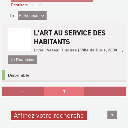
Résultats
1
-
1
/ 1
(Effet
Pertinence
Tri :
imédiat)
L'ART AU SERVICE DES
HABITANTS
Livre | Vassal, Hugues | Ville de Blois, 2004
Plus d'infos
Disponible
Affinez votre recherche