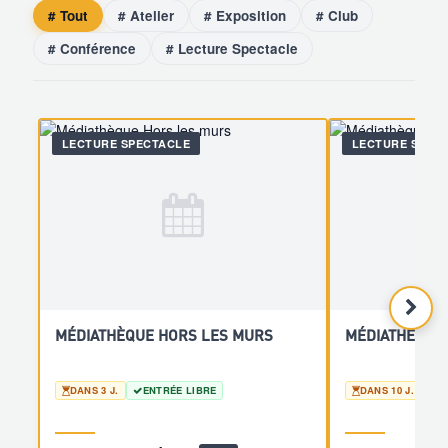
# Tout
# Atelier
# Exposition
# Club
# Conférence
# Lecture Spectacle
LECTURE SPECTACLE
LECTURE SPEC
MÉDIATHÈQUE HORS LES MURS
MÉDIATHÈQUE
DANS 3 J.
ENTRÉE LIBRE
DANS 10 J.
E