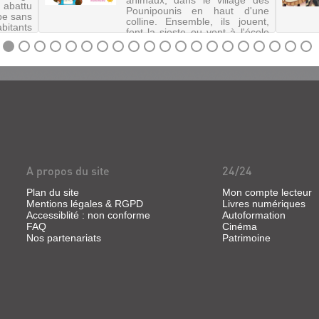
animaux, dans le village des
 abattu
Pounipounis en haut d'une
mbe sans
colline. Ensemble, ils jouent,
bitants
font la sieste ou vont à l'école
surface
et vivent mille aventures.
ceux et
©Electre 2020
ur les
availle
A propos du site
24/24
Plan du site
Mon compte lecteur
Mentions légales & RGPD
Livres numériques
Accessiblité : non conforme
Autoformation
FAQ
Cinéma
Nos partenariats
Patrimoine