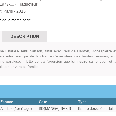
1977-....). Traducteur
t. Paris
- 2015
s de la même série
DESCRIPTION
ne Charles-Henri Sanson, futur exécuteur de Danton, Robespierre e
te contre son gré de la charge d'exécuteur des hautes oeuvres, so
u paralysé. Il lutte contre l'aversion que lui inspire sa fonction et l
lation envers sa famille.
Espace
Cote
Type
Adultes (1er étage)
BD(MANGA) SAK S
Bande dessinée adulte