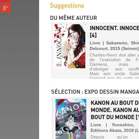
sur
(Nouvelle
Suggestions
Partager
pinterest
fenêtre)
sur
(Nouvelle
DU MÊME AUTEUR
gplus
fenêtre)
(Nouvelle
INNOCENT. INNOC
fenêtre)
[4]
Livre | Sakamoto, Shin
Delcourt, 2015 (Seinen
Charles-Henri doit aller 
de l'exécution de Fr
Damiens, mais p
d'abréger ses souffr
Mais son oncle Gabr
l'entend pas de cette ore
le supplice dure plus lo
que prévu.
SÉLECTION
: EXPO DESSIN MANGA
E / DEUX. ENTRE /
KANON AU BOUT 
 [1]
MONDE. KANON A
BOUT DU MONDE [
INNOCENT.
e | Kujira | Editions
, 2019
INNOCENT
Livre | Yoneshiro,
i et Saku se connaissent
Editions Akata, 2019 (L
[2]
is l'enfance et ont
Depuis qu'un 