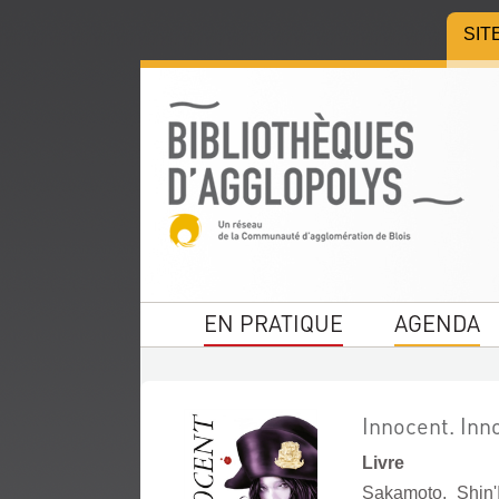
Aller
Aller
Aller
SIT
au
au
à
menu
contenu
la
recherche
EN PRATIQUE
AGENDA
Innocent. Inno
Livre
Sakamoto, Shin'I