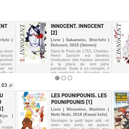
ENT
INNOCENT. INNOCENT
[2]
'Ichi |
Livre | Sakamoto, Shin'Ichi |
)
Delcourt, 2015 (Seinen)
au bout
Dans le Paris de 1753, Charles-
ançois
Henri Sanson est devenu
romet
l'exécuteur des hautes oeuvres
ances.
à la place de son père
iel ne
paralysé. Suite à un complot, il
ille et
est contraint de décapiter son
ngtemps
ami Jean de Chartois. Mais le
jeune homme est
 03
secrètement...
DU
LES POUNIPOUNIS. LES
U
POUNIPOUNIS [1]
1]
Livre | Minamino, Mashiro |
Nobi Nobi, 2019 (Kawaï kids)
 Kyo |
Nicolapin le petit lapin ailé, vit
)
avec ses amis, de joyeux
nuage