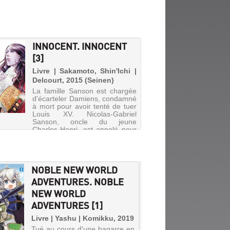
INNOCENT. INNOCENT
[3]
Livre | Sakamoto, Shin'Ichi |
Delcourt, 2015 (Seinen)
La famille Sanson est chargée
d'écarteler Damiens, condamné
à mort pour avoir tenté de tuer
Louis XV. Nicolas-Gabriel
Sanson, oncle du jeune
Charles-Henri, est appelé pour
aider aux préparatifs de ce
supplice rarement infligé.
NOBLE NEW WORLD
CLAS
ADVENTURES. NOBLE
HEROE
NEW WORLD
FOR HE
ADVENTURES [1]
RETUR
FORME
Livre | Yashu | Komikku, 2019
Tué au cours d'une bagarre en