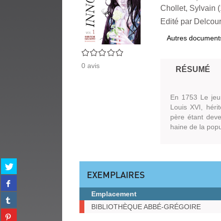
Chollet, Sylvain (
Edité par
Delcour
Autres document
0/5
0
avis
RÉSUMÉ
En 1753 Le jeu
Louis XVI, héri
père étant deven
haine de la popu
Partager
EXEMPLAIRES
sur
Partager
twitter
sur
(Nouvelle
Emplacement
Partager
facebook
fenêtre)
Exemplaires
sur
BIBLIOTHÈQUE ABBÉ-GRÉGOIRE
(Nouvelle
Partager
tumblr
fenêtre)