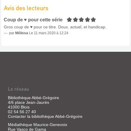
Akata,
POUNIPOUNIS.
Avis des lecteurs
2016
LES
(L)
POUNIPOUNIS
5/5
Coup de ♥ pour cette série
Lorsqu'ils
[1]
décident
Gros coup de ♥ pour ce titre. Doux, actuel, et handicap.
de
Livre
se
par
Mélissa
Le 11 mars 2020 à 12:24
|
mettre
en
Minamino,
couple,
Mashiro
Kawana
|
et
Nobi
Ayukawa
Nobi,
sont
confrontés
2019
à
(Kawaï
une
kids)
série
Nicolapin
d'obstacles.
Le réseau
le
petit
Bibliothèque Abbé-Grégoire
lapin
4/6 place Jean-Jaurès
ailé,
PERFECT
41000 Blois
vit
02 54 56 27 40
avec
WORLD
Contacter la bibliothèque Abbé-Grégoire
ses
.
amis,
Médiathèque Maurice-Genevoix
de
PERFECT
Rue Vasco de Gama
joyeux