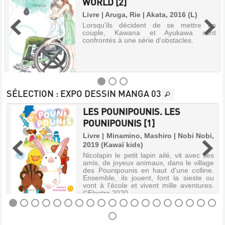
WORLD [2]
Livre | Aruga, Rie | Akata, 2016 (L)
Lorsqu'ils décident de se mettre en
couple, Kawana et Ayukawa sont
confrontés à une série d'obstacles.
SÉLECTION
: EXPO DESSIN MANGA 03
LES POUNIPOUNIS. LES
PERFECT
]
POUNIPOUNIS [1]
WORLD
s
Livre | Minamino, Mashiro | Nobi Nobi,
.
2019 (Kawaï kids)
PERFECT
s
Nicolapin le petit lapin ailé, vit avec ses
WORLD
e
amis, de joyeux animaux, dans le village
t
des Pounipounis en haut d'une colline.
[2]
s
Ensemble, ils jouent, font la sieste ou
s
vont à l'école et vivent mille aventures.
Livre
©Electre 2020
|
Aruga,
Rie
LES
|