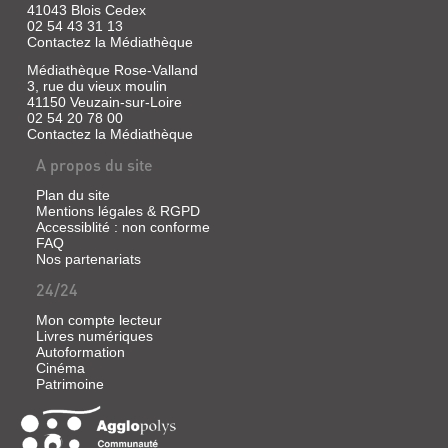
WORLD
41043 Blois Cedex
animaux,
dans
02 54 43 31 13
[3]
le
Contactez la Médiathèque
village
Livre
Médiathèque Rose-Valland
des
|
Pounipounis
3, rue du vieux moulin
Aruga,
en
41150 Veuzain-sur-Loire
Rie
haut
02 54 20 78 00
d'une
|
Contactez la Médiathèque
colline.
Akata,
Ensemble,
A propos du site
2017
ils
Le
jouent,
Plan du site
jeune
font
Mentions légales & RGPD
Itsuki
la
Accessiblité : non conforme
Ayukawa
sieste
FAQ
s'inquiète
ou
Nos partenariats
pour
vont
Tsugumi,
à
24/24
qui
l'école
a
et
Mon compte lecteur
été
vivent
Livres numériques
victime
mille
Autoformation
d'un
aventures.
Cinéma
accident.
©Electre
Patrimoine
Il
2020
craint
que
son
handicap