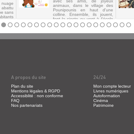
avec ses amis, de joyeux
nuage
animaux, dans le village des
 abattu
Pounipounis en haut d'une
mbe sans
colline. Ensemble, ils jouent,
bitants
font la sieste ou vont à l'école
surface
et vivent mille aventures.
ceux et
©Electre 2020
ur les
availle
A propos du site
24/24
Plan du site
Mon compte lecteur
Mentions légales & RGPD
Livres numériques
Accessiblité : non conforme
Autoformation
FAQ
Cinéma
Nos partenariats
Patrimoine