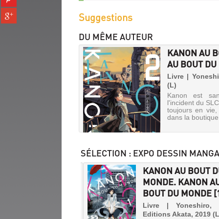
fenêtre)
sur
(Nouvelle
Partager
Suggestions
pinterest
fenêtre)
sur
(Nouvelle
gplus
DU MÊME AUTEUR
fenêtre)
(Nouvelle
KANON AU B
fenêtre)
AU BOUT DU
Livre | Yoneshi
(L)
Kanon est san
l'incident du SLC
toujours en vie,
dans la boutique 
SÉLECTION
: EXPO DESSIN MANGA
E / DEUX. ENTRE /
KANON AU BOUT 
 [1]
MONDE. KANON A
BOUT DU MONDE [
KANON
e | Kujira | Editions
, 2019
AU
Livre | Yoneshiro,
i et Saku se connaissent
Editions Akata, 2019 (L
BOUT