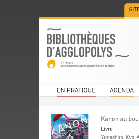
Aller
Aller
Aller
SIT
au
au
à
menu
contenu
la
recherche
EN PRATIQUE
AGENDA
Kanon au bou
Livre
Yoneshiro, Kyo. 