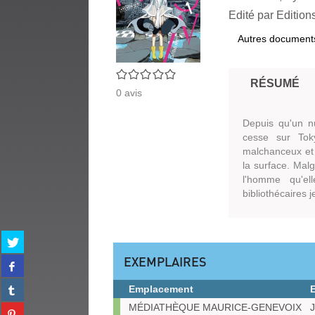
Edité par
Edition
Autres document
0/5
RÉSUMÉ
0
avis
Depuis qu'un nu
cesse sur Tok
malchanceux et s
la surface. Malg
l'homme qu'el
bibliothécaires 
Partager
sur
EXEMPLAIRES
Partager
twitter
sur
(Nouvelle
Partager
Emplacement
facebook
fenêtre)
sur
(Nouvelle
Exemplaires
MÉDIATHÈQUE MAURICE-GENEVOIX
J
Partager
tumblr