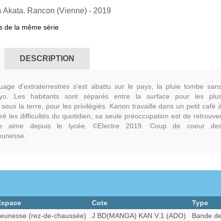
s Akata. Rancon (Vienne)
- 2019
s de la même série
DESCRIPTION
age d'extraterrestres s'est abattu sur le pays, la pluie tombe san
yo. Les habitants sont séparés entre la surface pour les plu
ous la terre, pour les privilégiés. Kanon travaille dans un petit café 
ré les difficultés du quotidien, sa seule préoccupation est de retrouve
le aime depuis le lycée. ©Electre 2019. Coup de coeur de
jeunesse.
Espace
Cote
Type
eunesse (rez-de-chaussée)
J BD(MANGA) KAN V.1 (ADO)
Bande de