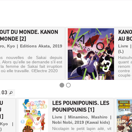
OUT DU MONDE. KANON
KANO
 MONDE [2]
AU B
ro, Kyo | Editions Akata, 2019
Livre 
(L)
s nouvelles de Sakai depuis
Hatsuh
. Alors qu'elle se demande s'il est
quant a
 la femme de Sakai fait irruption
renom 
où elle travaille. ©Electre 2020
contre
couple 
 03
DU
LES POUNIPOUNIS. LES
U
POUNIPOUNIS [1]
1]
Livre | Minamino, Mashiro |
Nobi Nobi, 2019 (Kawaï kids)
 Kyo |
Nicolapin le petit lapin ailé, vit
)