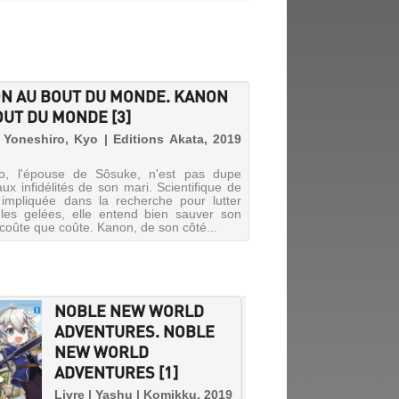
N AU BOUT DU MONDE. KANON
OUT DU MONDE [3]
| Yoneshiro, Kyo | Editions Akata, 2019
o, l'épouse de Sôsuke, n'est pas dupe
ux infidélités de son mari. Scientifique de
impliquée dans la recherche pour lutter
 les gelées, elle entend bien sauver son
coûte que coûte. Kanon, de son côté...
NOBLE NEW WORLD
CLAS
ADVENTURES. NOBLE
HEROE
NEW WORLD
FOR HE
ADVENTURES [1]
RETUR
FORME
Livre | Yashu | Komikku, 2019