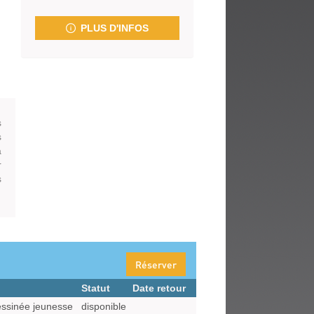
fenêtre)
PLUS D'INFOS
s
s
à
r
s
Réserver
Statut
Date retour
ssinée jeunesse
disponible