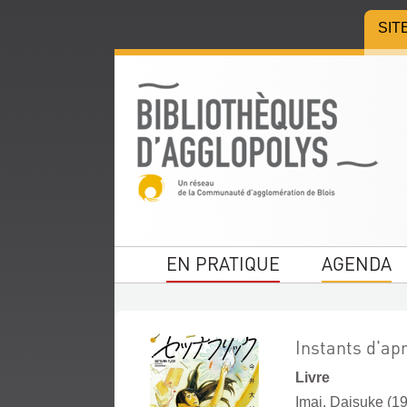
Aller
Aller
Aller
SIT
au
au
à
menu
contenu
la
recherche
EN PRATIQUE
AGENDA
Instants d'ap
Livre
Imai, Daisuke (198