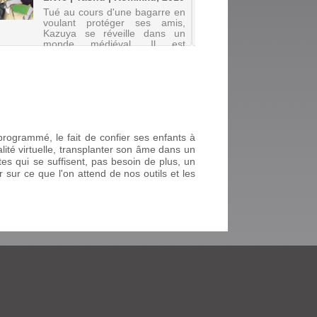
Tué au cours d'une bagarre en
Livre |
voulant protéger ses amis,
2019 (D
Kazuya se réveille dans un
Blade, 
monde médiéval. Il est
hérité d
désormais Cain Von Silford,
l'âge de
jeune fils d'un aristocrate
soudain
promis à un avenir de
force ex
magicien. Les dieux créateurs
combat 
du monde, qui c...
démons.
toujours
rogrammé, le fait de confier ses enfants à
ité virtuelle, transplanter son âme dans un
es qui se suffisent, pas besoin de plus, un
r sur ce que l'on attend de nos outils et les