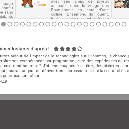
avec ses amis, de joyeux
nuage
animaux, dans le village des
 abattu
Pounipounis en haut d'une
mbe sans
colline. Ensemble, ils jouent,
bitants
font la sieste ou vont à l'école
surface
et vivent mille aventures.
ceux et
©Electre 2020
ur les
availle
4/5
imer Instants d'après !
urtes autour de l'impact de la technologies sur l'Hommes, la chance p
croître ses compétences par programme, vivre des expériences de réal
e cela rend heureux ? J'ai beaucoup aimé ce titre, des histoires court
ui pourrait un jour en dériver très intéressante et qui laisse à réfléchi
 pourraient entraîner.
14:19