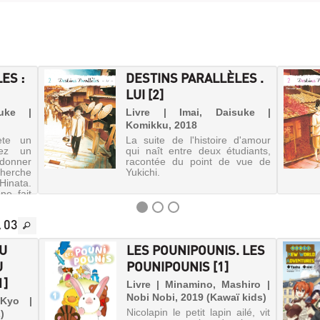
ES :
DESTINS PARALLÈLES .
LUI [2]
uke |
Livre | Imai, Daisuke |
Komikku, 2018
ète un
La suite de l'histoire d'amour
ez un
qui naît entre deux étudiants,
 donner
racontée du point de vue de
cherche
Yukichi.
Hinata.
 ne fait
esse, il
 03
DU
LES POUNIPOUNIS. LES
U
POUNIPOUNIS [1]
1]
Livre | Minamino, Mashiro |
Nobi Nobi, 2019 (Kawaï kids)
 Kyo |
Nicolapin le petit lapin ailé, vit
)