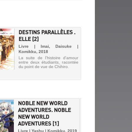
DESTINS PARALLÈLES .
ELLE [2]
Livre | Imai, Daisuke |
Komikku, 2018
La suite de l'histoire d'amour
entre deux étudiants, racontée
du point de vue de Chihiro.
NOBLE NEW WORLD
CLAS
ADVENTURES. NOBLE
HEROE
NEW WORLD
FOR HE
ADVENTURES [1]
RETUR
FORME
Livre | Yashu | Komikku, 2019