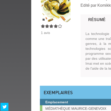
Edité par
Komikku
RÉSUMÉ
4/5
1
avis
La technologie 
comme une traîn
genres, à la m
technologies s
programme sexi
par des utilisat
Imai met en scè
de l'aide de la t
EXEMPLAIRES
Emplacement
Partager
Exemplaires
MÉDIATHÈQUE MAURICE-GENEVOIX
sur