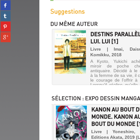
Partager
twitter
sur
Suggestions
(Nouvelle
Partager
facebook
fenêtre)
sur
(Nouvelle
DU MÊME AUTEUR
Partager
tumblr
fenêtre)
sur
(Nouvelle
DESTINS PARALLÈL
Partager
pinterest
fenêtre)
LUI. LUI [1]
sur
(Nouvelle
gplus
Livre | Imai, Dais
fenêtre)
(Nouvelle
Komikku, 2018
fenêtre)
A Kyoto, Yukichi ach
miroir de poche ch
antiquaire. Décidé à le
à la femme de sa vie, il 
le courage de l'offrir à 
Lorsqu'il réalise qu'elle
que profiter de sa gentill
offre le miro...
SÉLECTION
: EXPO DESSIN MANGA
E / DEUX. ENTRE /
KANON AU BOUT 
 [1]
MONDE. KANON A
BOUT DU MONDE [
DESTINS
e | Kujira | Editions
, 2019
PARALLÈLES
Livre | Yoneshiro,
i et Saku se connaissent
Editions Akata, 2019 (L
.