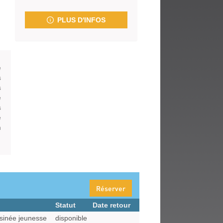
fenêtre)
PLUS D'INFOS
e
s
s
e
s
e
n
Réserver
Statut
Date retour
sinée jeunesse
disponible