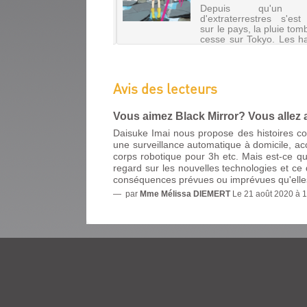
is l'enfance et ont
Depuis qu'un 
LUI
truit leur amitié en
d'extraterrestres s'est
ulant mutuellement dans
[2]
sur le pays, la pluie to
preuves que leur imposait
cesse sur Tokyo. Les ha
uotidien. Arrivé à
Livre
sont séparés entre la 
lescence, Saku éprouve
|
pour les plus malchan
transformation de ses
sous la terre, po
Imai,
ents à l...
privilégiés. Kanon tr
Daisuke
Avis des lecteurs
dans...
|
Komikku,
LES
Vous aimez Black Mirror? Vous allez a
2018
POUNIPOUNIS.
Daisuke Imai nous propose des histoires co
La
LES
suite
une surveillance automatique à domicile, ac
de
POUNIPOUNIS
corps robotique pour 3h etc. Mais est-ce qu
l'histoire
regard sur les nouvelles technologies et ce q
[1]
d'amour
conséquences prévues ou imprévues qu'elles
qui
Livre
par
Mme Mélissa DIEMERT
Le 21 août 2020 à 
naît
|
entre
Minamino,
deux
étudiants,
Mashiro
racontée
|
du
Nobi
point
Nobi,
de
2019
vue
de
(Kawaï
Yukichi.
kids)