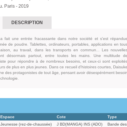
. Paris
- 2019
DESCRIPTION
a fait une entrée fracassante dans notre société et s'est répandu
ée de poudre. Tablettes, ordinateurs, portables, applications en tou
aison, au travail, dans les transports en commun... Les nouvelle
ont désormais partout, entre toutes les mains. Une multitude d
ste pour répondre à de nombreux besoins, et ceux-ci sont exploité
eurs de plus en plus jeunes. Dans ce recueil d'histoires courtes, Daisuk
ne des protagonistes de tout âge, pensant avoir désespérément besoi
echnologie.
Espace
Cote
Type
Jeunesse (rez-de-chaussée)
J BD(MANGA) INS (ADO)
Bande des