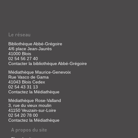
POUNIPOUNIS
[1]
Livre
|
Minamino,
Le réseau
Mashiro
|
Bibliothèque Abbé-Grégoire
Nobi
4/6 place Jean-Jaurès
Nobi,
41000 Blois
02 54 56 27 40
2019
Contacter la bibliothèque Abbé-Grégoire
(Kawaï
kids)
Médiathèque Maurice-Genevoix
Nicolapin
Rue Vasco de Gama
le
41043 Blois Cedex
petit
02 54 43 31 13
lapin
Contactez la Médiathèque
ailé,
vit
Médiathèque Rose-Valland
avec
3, rue du vieux moulin
ses
41150 Veuzain-sur-Loire
amis,
02 54 20 78 00
de
Contactez la Médiathèque
joyeux
animaux,
A propos du site
dans
le