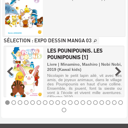
SÉLECTION
: EXPO DESSIN MANGA 03
LES POUNIPOUNIS. LES
]
POUNIPOUNIS [1]
s
Livre | Minamino, Mashiro | Nobi Nobi,
2019 (Kawaï kids)
s
Nicolapin le petit lapin ailé, vit avec ses
e
amis, de joyeux animaux, dans le village
t
des Pounipounis en haut d'une colline.
s
Ensemble, ils jouent, font la sieste ou
s
vont à l'école et vivent mille aventures.
©Electre 2020
LES
POUNIPOUNIS.
LES