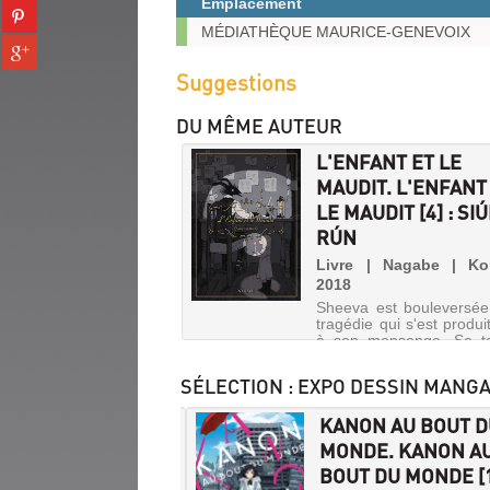
Emplacement
Partager
tumblr
fenêtre)
Exemplaires
sur
MÉDIATHÈQUE MAURICE-GENEVOIX
(Nouvelle
Partager
pinterest
fenêtre)
sur
(Nouvelle
Suggestions
gplus
fenêtre)
(Nouvelle
DU MÊME AUTEUR
fenêtre)
L'ENFANT ET LE
MAUDIT. L'ENFANT
LE MAUDIT [4] : SIÚ
RÚN
Livre | Nagabe | Ko
2018
Sheeva est bouleversée
tragédie qui s'est produi
à son mensonge. Sa ta
présent transform
monstre, n'a plus sa p
SÉLECTION
: EXPO DESSIN MANGA
pays de l'intérieur et les 
chez le Professeur. E
E / DEUX. ENTRE /
KANON AU BOUT 
annonce une vérité q...
 [1]
MONDE. KANON A
BOUT DU MONDE [
L'ENFANT
e | Kujira | Editions