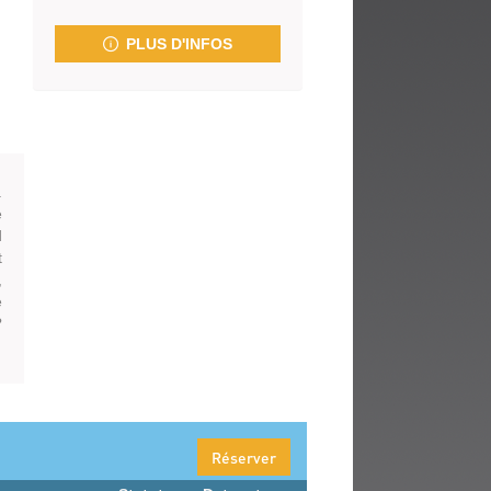
fenêtre)
PLUS D'INFOS
.
e
d
t
,
e
?
Réserver