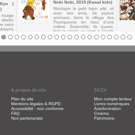
Nobi Nobi, 2019 (Kawaï kids)
 Kyo |
Nicolapin le petit lapin ailé, vit
)
avec ses amis, de joyeux
nuage
animaux, dans le village des
 abattu
Pounipounis en haut d'une
mbe sans
colline. Ensemble, ils jouent,
bitants
font la sieste ou vont à l'école
surface
et vivent mille aventures.
ceux et
©Electre 2020
ur les
availle
A propos du site
24/24
Plan du site
Mon compte lecteur
Mentions légales & RGPD
Livres numériques
Accessiblité : non conforme
Autoformation
FAQ
Cinéma
Nos partenariats
Patrimoine