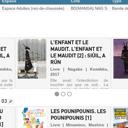
Espace
Cote
Type
Espace Adultes (rez-de-chaussée)
BD(MANGA) NAG S
Bande de
L'ENFANT ET LE
 ET
MAUDIT. L'ENFANT ET
IL, A
LE MAUDIT [2] : SIÚIL, A
RÚN
mikku,
Livre | Nagabe | Komikku,
2017
 par la
Elle avait l'interdiction de
te suite
toucher qui que ce soit... La
nte, à
main noire et froide qui s'est
ée en
posée sur la joue de Sheeva
lace au
n'est pas celle du Professeur...
 03
a suivis
À présent, la fillette est-elle
lle lui
condamnée à se transformer
DU
LES POUNIPOUNIS. LES
elle aussi en une cr...
U
POUNIPOUNIS [1]
1]
Livre | Minamino, Mashiro |