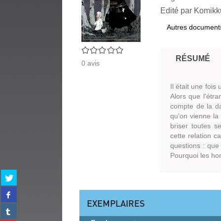
Edité par
Komikku
Autres document
0/5
RÉSUMÉ
0
avis
Il était une foi
Alors que l'étran
compte de la da
qu'on vienne la 
briser toutes s
cette relation c
questions : que 
Pourquoi les ho
Partager
sur
Partager
twitter
sur
EXEMPLAIRES
(Nouvelle
Partager
facebook
fenêtre)
sur
(Nouvelle