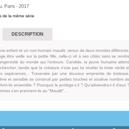
. Paris
- 2017
s de la même série
DESCRIPTION
s une enfant et un non-humain maudit, venus de deux mondes différents
ge être veille sur la petite fille, celle-ci vit à ses côtés sans se rendr
ngerosité du monde qui l'entoure. Candide, la jeune humaine atten
chercher, tandis que la créature n'ose pas lui révéler la triste vérité e
es espérances... Traversée par une douceur empreinte de tristesse
alme et sensible se construit par petites touches et soulève nombre d
font-ils ensemble ? Pourquoi la protège-t-il ? Qu'adviendra-t-il d'eux 
mmes s'en prennent-ils au "Maudit"...