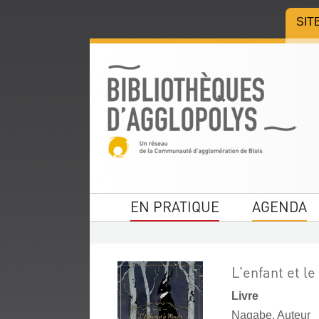
Aller
Aller
Aller
SIT
au
au
à
menu
contenu
la
recherche
EN PRATIQUE
AGENDA
L'enfant et le
Livre
Nagabe. Auteur