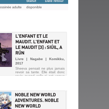
Statut
Date retour
ssinée adulte
disponible
L'ENFANT ET LE
MAUDIT. L'ENFANT ET
LE MAUDIT [3] : SIÚIL, A
RÚN
Livre | Nagabe | Komikku,
2017
Sheeva pensait ne plus jamais
revoir sa tante. Elle était donc
ravie quand celle-ci est venue
la chercher. Mais le chemin sur
lequel elle la conduit paraît bien
sombre... Au milieu des
hennissements des chevaux et
NOBLE NEW WORLD
CLAS
des murmures gla...
ADVENTURES. NOBLE
HEROE
NEW WORLD
FOR HE