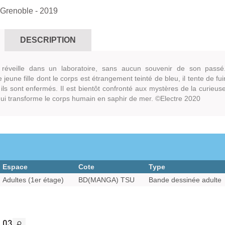
 Grenoble
- 2019
DESCRIPTION
éveille dans un laboratoire, sans aucun souvenir de son passé
jeune fille dont le corps est étrangement teinté de bleu, il tente de fui
le ils sont enfermés. Il est bientôt confronté aux mystères de la curieus
qui transforme le corps humain en saphir de mer. ©Electre 2020
Espace
Cote
Type
Adultes (1er étage)
BD(MANGA) TSU
Bande dessinée adulte
 03