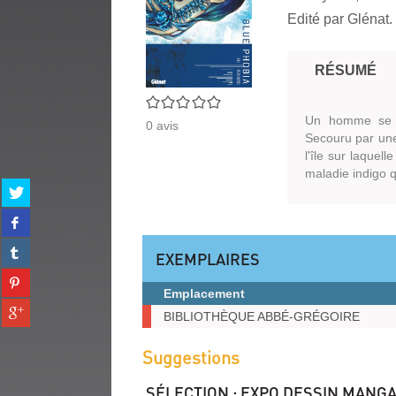
Edité par
Glénat.
RÉSUMÉ
0/5
Un homme se r
0
avis
Secouru par une 
l'île sur laquel
maladie indigo 
Partager
sur
Partager
twitter
sur
(Nouvelle
Partager
facebook
EXEMPLAIRES
fenêtre)
sur
(Nouvelle
Partager
tumblr
fenêtre)
Emplacement
sur
(Nouvelle
Partager
pinterest
Exemplaires
BIBLIOTHÈQUE ABBÉ-GRÉGOIRE
fenêtre)
sur
(Nouvelle
gplus
fenêtre)
Suggestions
(Nouvelle
fenêtre)
SÉLECTION
: EXPO DESSIN MANGA