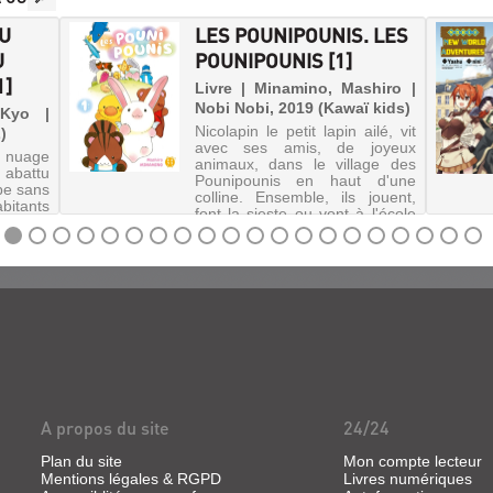
DU
LES POUNIPOUNIS. LES
U
POUNIPOUNIS [1]
1]
Livre | Minamino, Mashiro |
Nobi Nobi, 2019 (Kawaï kids)
 Kyo |
Nicolapin le petit lapin ailé, vit
)
avec ses amis, de joyeux
nuage
animaux, dans le village des
 abattu
Pounipounis en haut d'une
mbe sans
colline. Ensemble, ils jouent,
bitants
font la sieste ou vont à l'école
surface
et vivent mille aventures.
ceux et
©Electre 2020
ur les
availle
A propos du site
24/24
Plan du site
Mon compte lecteur
Mentions légales & RGPD
Livres numériques