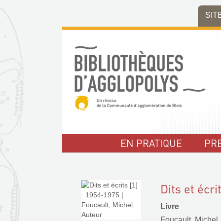
Aller
Aller
Aller
SIT
au
au
à
menu
contenu
la
recherche
EN PRATIQUE
PR
Dits et écri
Livre
Foucault, Michel.