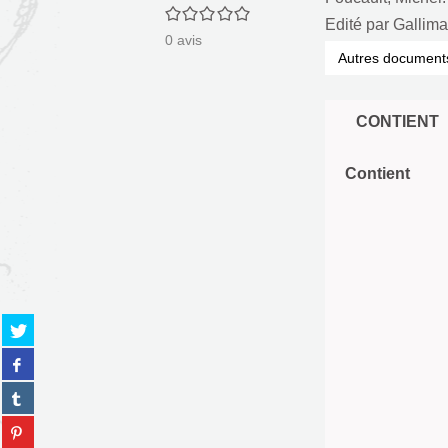
0/5
Edité par
Gallima
0
avis
Autres document
CONTIENT
Contient
Partager
sur
Partager
twitter
sur
(Nouvelle
Partager
facebook
fenêtre)
sur
(Nouvelle
Partager
tumblr
fenêtre)
sur