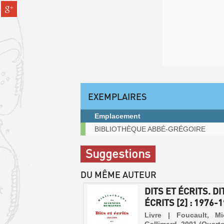
(Nouvelle
Partager
pinterest
fenêtre)
sur
(Nouvelle
gplus
fenêtre)
(Nouvelle
fenêtre)
EXEMPLAIRES
Emplacement
Exemplaires
BIBLIOTHÈQUE ABBÉ-GRÉGOIRE
Suggestions
DU MÊME AUTEUR
DITS ET ÉCRITS. DI
ÉCRITS [2] : 1976-
Livre | Foucault, Mi