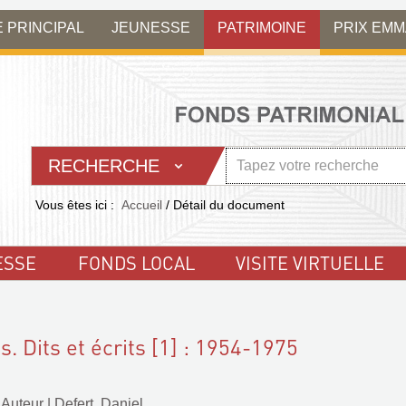
E PRINCIPAL
JEUNESSE
PATRIMOINE
PRIX EM
RECHERCHE
Vous êtes ici :
Accueil
/
Détail du document
ESSE
FONDS LOCAL
VISITE VIRTUELLE
ts. Dits et écrits [1] : 1954-1975
 Auteur
|
Defert, Daniel