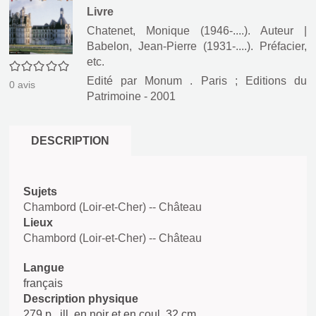
Livre
Chatenet, Monique (1946-....). Auteur
|
Babelon, Jean-Pierre (1931-....). Préfacier,
etc.
0/5
Edité par
Monum . Paris
;
Editions du
0
avis
Patrimoine
- 2001
DESCRIPTION
Sujets
Chambord (Loir-et-Cher) -- Château
Lieux
Chambord (Loir-et-Cher) -- Château
Langue
français
Description physique
279 p.. ill. en noir et en coul. 32 cm