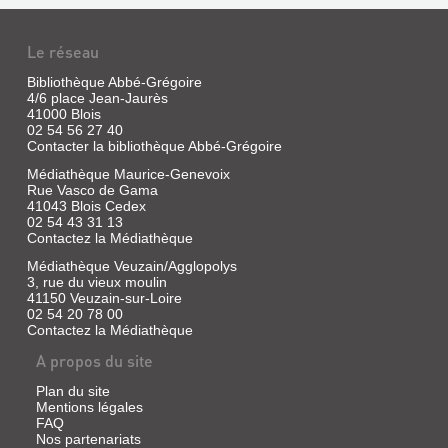
SUR-
CHAMBORD
BIÈVRE
(LOIR-
Le réseau
Sans
ET-
exemplaire
Bibliothèque Abbé-Grégoire
CHER)
|
4/6 place Jean-Jaurès
41000 Blois
Chatenet,
Livre
02 54 56 27 40
Monique
|
Contacter la bibliothèque Abbé-Grégoire
|
Trézin,
Société
Christian
Médiathèque Maurice-Genevoix
française
|
Rue Vasco de Gama
d'archéologie,
41043 Blois Cedex
éd.
02 54 43 31 13
1986
du
Contactez la Médiathèque
(Congrès
Patrimoine,
archéologique
1998
Médiathèque Veuzain/Agglopolys
de
(Itinéraires
3, rue du vieux moulin
France)
du
41150 Veuzain-sur-Loire
02 54 20 78 00
patrimoine)
Contactez la Médiathèque
A propos du site
Plan du site
Mentions légales
FAQ
Nos partenariats