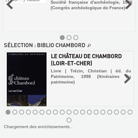
Société française d'archéologie, 1986
(Congrès archéologique de France)
SÉLECTION
: BIBLIO CHAMBORD
LE CHÂTEAU DE CHAMBORD
(LOIR-ET-CHER)
.
Livre | Trézin, Christian | éd. du
Patrimoine, 1998 (Itinéraires du
patrimoine)
LE
CHÂTEAU
LE
Chargement des enrichissements...
DE
CHÂTEAU
FOUGÈRES-
DE