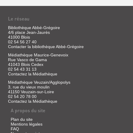
SUR
Le réseau
BLOIS
Livre
Bibliothèque Abbé-Grégoire
4/6 place Jean-Jaurès
|
41000 Blois
Perrochot,
02 54 56 27 40
ACTE
J.
Contacter la bibliothèque Abbé-Grégoire
|
PUBLIC
Typ.
Médiathèque Maurice-Genevoix
POUR
et
Rue Vasco de Gama
LA
41043 Blois Cedex
lith.
02 54 43 31 13
C.
LICENCE,
Contactez la Médiathèque
Migault
QUI
et
Médiathèque Veuzain/Agglopolys
SERA
Cie,
3, rue du vieux moulin
SOUTENU
1901
41150 Veuzain-sur-Loire
02 54 20 78 00
LE
Contactez la Médiathèque
V...
A propos du site
Livre
|
Plan du site
Dupre,
Mentions légales
FAQ
Alexandre,