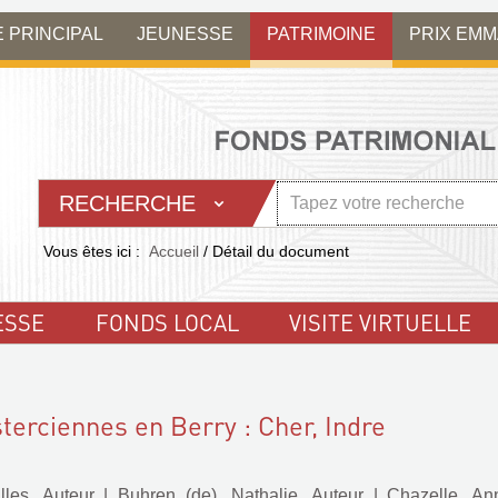
E PRINCIPAL
JEUNESSE
PATRIMOINE
PRIX EM
RECHERCHE
Vous êtes ici :
Accueil
/
Détail du document
ESSE
FONDS LOCAL
VISITE VIRTUELLE
terciennes en Berry : Cher, Indre
illes. Auteur
|
Buhren (de), Nathalie. Auteur
|
Chazelle, Ann