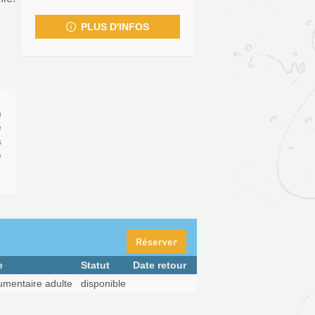
fenêtre)
PLUS D'INFOS
n
e
s
e
Réserver
e
Statut
Date retour
mentaire adulte
disponible