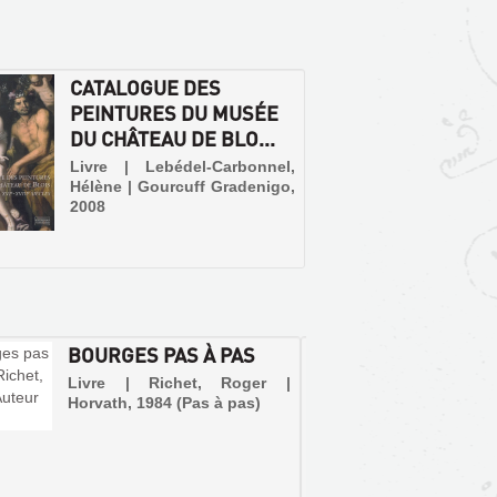
CATALOGUE DES
PEINTURES DU MUSÉE
DU CHÂTEAU DE BLO...
Livre | Lebédel-Carbonnel,
Hélène | Gourcuff Gradenigo,
2008
BOURGES PAS À PAS
HISTO
ET MO
Livre | Richet, Roger |
DÉPAR
Horvath, 1984 (Pas à pas)
Livre | 
Tardy-P