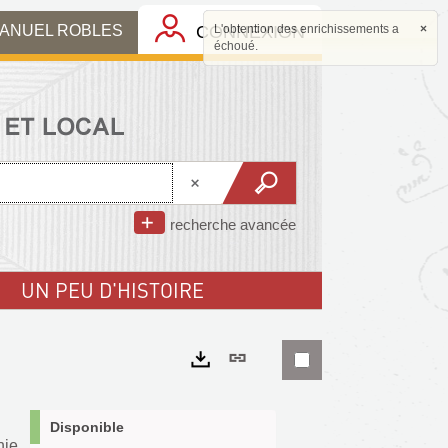
MANUEL ROBLES
CONNEXION
L'obtention des enrichissements a
×
échoué.
recherche avancée
UN PEU D'HISTOIRE
Lien
permanent
Exports
(Nouvelle
Disponible
ie.