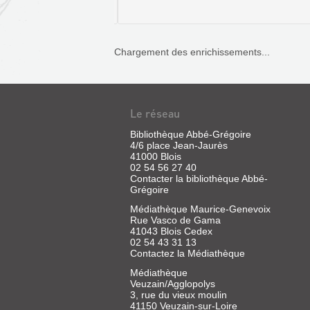
:
ichonne, la terre de
s est passée depuis le
CHER
e siècle entre de
euses mains, dont celles
Livre
therine de Médicis, qui
Chargement des enrichissements...
|
ssa la maison forte. Vers
Chazelle,
 un riche maître de forge
Annie
 L...
BOURGES
|
Inventaire
Livre
Le réseau
général
|
des
Favière,
Bibliothèque Abbé-Grégoire
monuments
Jean
4/6 place Jean-Jaurès
et
41000 Blois
|
des
02 54 56 27 40
ill.
richesses
Contacter la bibliothèque Abbé-
en
Grégoire
artistique
coul.
de
Médiathèque Maurice-Genevoix
la
Rue Vasco de Gama
France,
41043 Blois Cedex
1999
02 54 43 31 13
(Images
Contactez la Médiathèque
du
Médiathèque
patrimoine)
Veuzain/Agglopolys
Aux
3, rue du vieux moulin
confins
41150 Veuzain-sur-Loire