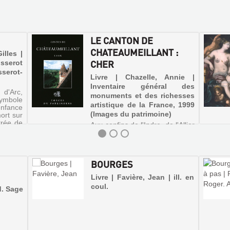
LE CANTON DE
CHATEAUMEILLANT :
illes |
CHER
sserot
sserot-
Livre | Chazelle, Annie |
Inventaire général des
'Arc,
monuments et des richesses
symbole
artistique de la France, 1999
enfance
(Images du patrimoine)
ort sur
trée de
Aux confins de l'Indre, de l'Allier
tatues
et de la Creuse, à la pointe du
'elle a
sud du département du Cher, le
canton de Chateaumeillant est
un territoire de "marche", en
BOURGES
limite du Berry et du
Bourbonnais, et à la jonction de
Livre | Favière, Jean | ill. en
deux régions nat...
coul.
d. Sage