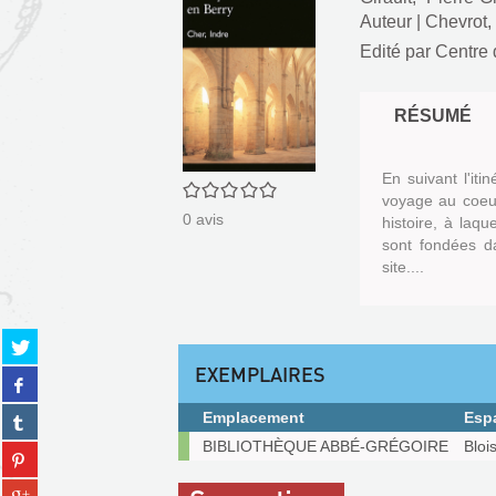
Auteur
|
Chevrot,
Edité par
Centre 
RÉSUMÉ
En suivant l'iti
0/5
voyage au coeur
0
avis
histoire, à laqu
sont fondées d
site....
Partager
sur
EXEMPLAIRES
Partager
twitter
sur
(Nouvelle
Partager
Emplacement
Esp
facebook
fenêtre)
sur
Exemplaires
(Nouvelle
BIBLIOTHÈQUE ABBÉ-GRÉGOIRE
Bloi
Partager
tumblr
fenêtre)
sur
(Nouvelle
Partager