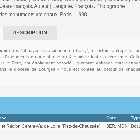
 Jean-François. Auteur
|
Lauginie, François. Photographe
des monuments nationaux. Paris
- 1998
DESCRIPTION
néraire des "abbayes cisterciennes en Berry", le lecteur entreprend u
 d'une aventure qui embrase au XIIe siècle toute la chrétienté. Cett
elle le Berry est étroitement associé - quatorze abbayes cistercienne
ans le diocèse de Bourges - nous est contée au détour de chaqu
ace
Cote
Typ
s et Région Centre-Val de Loire (Rez-de-Chaussée)
BER. MON
Docu