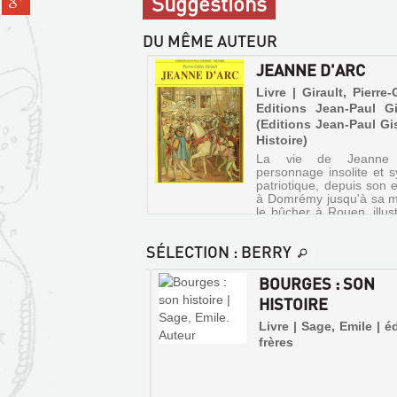
Suggestions
pinterest
fenêtre)
sur
(Nouvelle
gplus
fenêtre)
DU MÊME AUTEUR
(Nouvelle
fenêtre)
JEANNE D'ARC
Livre | Girault, Pierre-G
Editions Jean-Paul Gi
(Editions Jean-Paul Gi
Histoire)
La vie de Jeanne d
personnage insolite et 
patriotique, depuis son 
à Domrémy jusqu'à sa m
le bûcher à Rouen, illus
nombreux tableaux, s
d'elle ou des lieux qu
SÉLECTION
: BERRY
traversés.
HÂTEAU DE
BOURGES : SON
GES
HISTOIRE
LE
e | Cochet, Vincent |
Livre | Sage, Emile | é
tre des monuments
frères
CANTON
naux, 2004 (Itinéraires
DE
trimoine)
CHATEAUMEILLANT
e en pleine Champagne