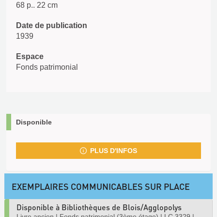
68 p.. 22 cm
Date de publication
1939
Espace
Fonds patrimonial
Disponible
PLUS D'INFOS
EXEMPLAIRES COMMUNICABLES SUR PLACE
Disponible à Bibliothèques de Blois/Agglopolys
Livre ancien
|
Fonds patrimonial (3ème étage)
|
LC 3329
|