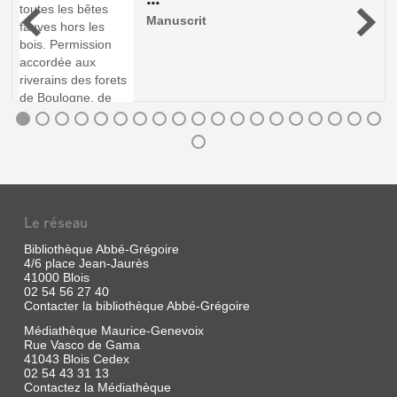
5
Manuscrit
ENVOLEZ-
VOUS,
PAUVRETTES
!...
Le réseau
Livre
|
Bibliothèque Abbé-Grégoire
Habault,
4/6 place Jean-Jaurès
Léon
41000 Blois
|
02 54 56 27 40
Grande
Contacter la bibliothèque Abbé-Grégoire
imprimerie,
Médiathèque Maurice-Genevoix
1930
Rue Vasco de Gama
41043 Blois Cedex
02 54 43 31 13
Contactez la Médiathèque