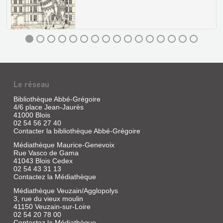
HENRY
BIDOU.
L'AFRIQUE
Livre
|
LES
Bidou,
GRANDS
Henry
CHÂTEAUX
Le réseau
DE
Bibliothèque Abbé-Grégoire
LA
4/6 place Jean-Jaurès
LOIRE
41000 Blois
02 54 56 27 40
:
Contacter la bibliothèque Abbé-Grégoire
BLOIS
Médiathèque Maurice-Genevoix
ET
Rue Vasco de Gama
CHAMBOR...
41043 Blois Cedex
02 54 43 31 13
Livre
Contactez la Médiathèque
|
Médiathèque Veuzain/Agglopolys
Le
3, rue du vieux moulin
Guillou,
41150 Veuzain-sur-Loire
Jean-
02 54 20 78 00
Claude
Contactez la Médiathèque