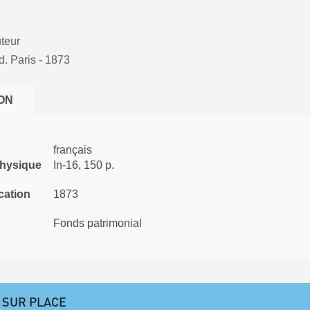
uteur
. Paris
- 1873
ON
français
physique
In-16, 150 p.
cation
1873
Fonds patrimonial
 SUR PLACE