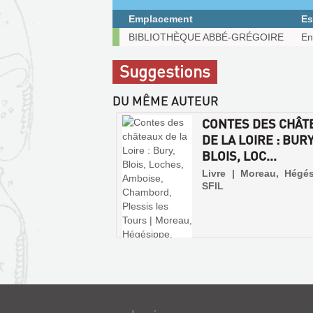
fenêtre)
Emplacement
Es
Exemplaires
BIBLIOTHÈQUE ABBÉ-GRÉGOIRE
En
communicables
sur
Suggestions
place
DU MÊME AUTEUR
CONTES DES CHÂT
DE LA LOIRE : BURY
BLOIS, LOC...
Livre | Moreau, Hégés
SFIL