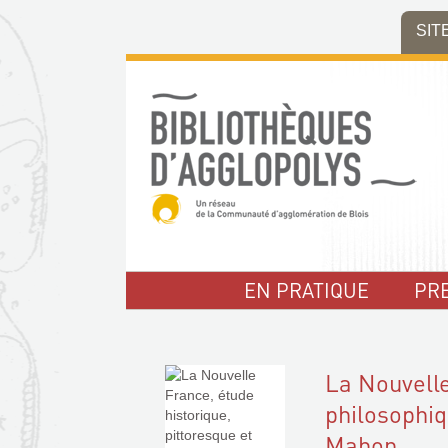
Aller
Aller
Aller
SIT
au
au
à
menu
contenu
la
recherche
EN PRATIQUE
PR
La Nouvelle
philosophiq
Mahon,...