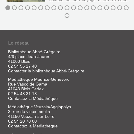
région de faits archéologiques,
historiques et personnels.
JOURNAL
HISTORIQUE
ET
ARCHÉOLOGIQUE
Le réseau
DU
Bibliothèque Abbé-Grégoire
BLÉSOIS
4/6 place Jean-Jaurès
ET
41000 Blois
...
02 54 56 27 40
Contacter la bibliothèque Abbé-Grégoire
Livre
Médiathèque Maurice-Genevoix
|
Rue Vasco de Gama
La
41043 Blois Cedex
Saussaye,
02 54 43 31 13
Louis
Contactez la Médiathèque
de
Médiathèque Veuzain/Agglopolys
|
3, rue du vieux moulin
Editions
41150 Veuzain-sur-Loire
Hesse,
02 54 20 78 00
2009
Contactez la Médiathèque
Le
journal