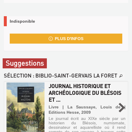
Indisponible
PLUS D'INFOS
Suggestions
SÉLECTION
: BIBLIO-SAINT-GERVAIS LA FORET
JOURNAL HISTORIQUE ET
ARCHÉOLOGIQUE DU BLÉSOIS
ET ...
5
Livre | La Saussaye, Louis de |
Editions Hesse, 2009
Le journal écrit au XIXe siècle par un
historien du Blésois, numismate,
dessinateur et aquarelliste où il rend
compte de son voyage à travers cette