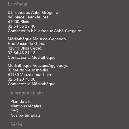
|
CENTRE
Le réseau
Marchant,
:
Sylvie
Bibliothèque Abbé-Grégoire
SUR
|
4/6 place Jean-Jaurès
LES
41000 Blois
Direction
02 54 56 27 40
régionale
PAS
Contacter la bibliothèque Abbé-Grégoire
des
DES
Affaires
Médiathèque Maurice-Genevoix
ÉCRIVAIN...
culturelles,
Rue Vasco de Gama
2010
41043 Blois Cedex
Livre
02 54 43 31 13
(Patrimoine
|
Contactez la Médiathèque
restauré
Craissati,
en
Marie-
Médiathèque Veuzain/Agglopolys
région
3, rue du vieux moulin
Noëlle
Centre)
41150 Veuzain-sur-Loire
|
02 54 20 78 00
Ed.
Contactez la Médiathèque
Alexandrines,
2013
A propos du site
TRAITS
POUR
Plan du site
Mentions légales
TRAITS
FAQ
AGRIPPA
Nos partenariats
Livre
D'AUBIGNÉ
|
24/24
:
Sand,