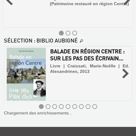
(Patrimoine restauré en région Centre)
SÉLECTION
: BIBLIO AUBIGNÉ
BALADE EN RÉGION CENTRE :
SUR LES PAS DES ÉCRIVAIN...
|
Livre | Craissati, Marie-Noëlle | Ed.
e
Alexandrines, 2013
e
,
t
s
e
NOHANT
DOMAINE
DE
Chargement des enrichissements...
GEORGE
BALADE
SAND
EN
RÉGION
Livre