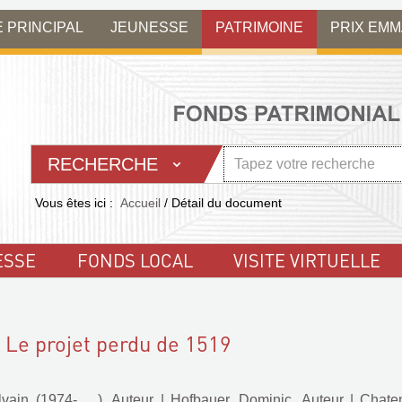
E PRINCIPAL
JEUNESSE
PATRIMOINE
PRIX EM
RECHERCHE
Vous êtes ici :
Accueil
/
Détail du document
ESSE
FONDS LOCAL
VISITE VIRTUELLE
 Le projet perdu de 1519
vain (1974-.... ). Auteur
|
Hofbauer, Dominic. Auteur
|
Chaten