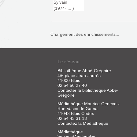
Chargement des enrichissements...
CHAMBORD
Le réseau
:
Bibliothèque Abbé-Grégoire
L'OEUVRE
4/6 place Jean-Jaurès
ULTIME
41000 Blois
02 54 56 27 40
DE
Contacter la bibliothèque Abbé-
LÉONARD
Grégoire
DE
Médiathèque Maurice-Genevoix
VINCI
Rue Vasco de Gama
41043 Blois Cedex
?
02 54 43 31 13
Contactez la Médiathèque
Livre
|
Médiathèque
Caillou,
Veuzain/Agglopolys