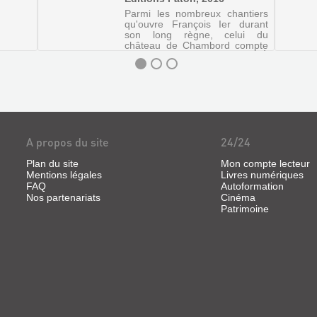
Parmi les nombreux chantiers
qu'ouvre François Ier durant
son long règne, celui du
château de Chambord compte
parmi les plus ambitieux. À
l'aube de la Renaissance, ses
mensurations inouïes en font
alors le plus vaste palais civil ...
A propos du site
24/24
Plan du site
Mon compte lecteur
Mentions légales
Livres numériques
FAQ
Autoformation
Nos partenariats
Cinéma
Patrimoine