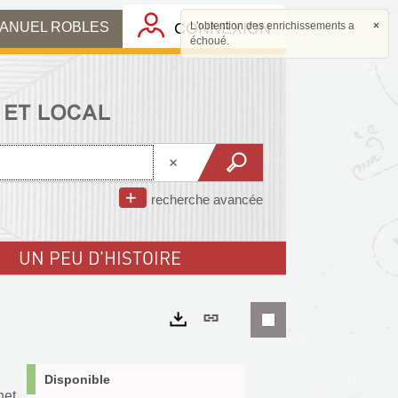
MANUEL ROBLES
CONNEXION
L'obtention des enrichissements a
×
échoué.
recherche avancée
UN PEU D'HISTOIRE
Lien
permanent
Exports
(Nouvelle
Disponible
et,