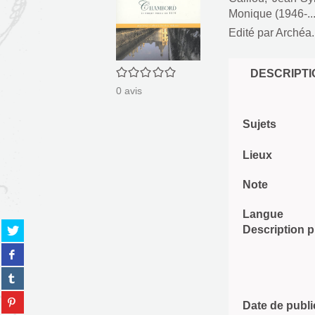
Monique (1946-....
Edité par
Archéa. 
0/5
DESCRIPTI
0
avis
Sujets
Lieux
Note
Langue
Partager
Description 
sur
Partager
twitter
sur
(Nouvelle
Partager
facebook
fenêtre)
sur
(Nouvelle
Partager
tumblr
Date de publi
fenêtre)
sur