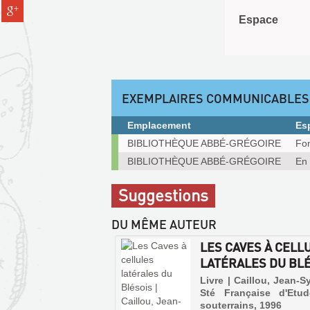
(Nouvelle
Partager
pinterest
fenêtre)
Espace
sur
(Nouvelle
gplus
fenêtre)
(Nouvelle
fenêtre)
EXEMPLAIRES COMMUNICABLES
Emplacement
Es
Exemplaires
BIBLIOTHÈQUE ABBÉ-GRÉGOIRE
Fon
communicables
BIBLIOTHÈQUE ABBÉ-GRÉGOIRE
En 
sur
place
Suggestions
DU MÊME AUTEUR
LES CAVES À CELL
LATÉRALES DU BL
Livre | Caillou, Jean-Sy
Sté Française d'Etu
souterrains, 1996