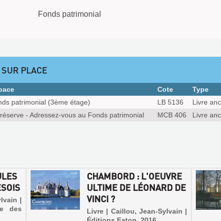
Fonds patrimonial
 SUR PLACE
pace
Cote
Type
ds patrimonial (3ème étage)
LB 5136
Livre anc
réserve - Adressez-vous au Fonds patrimonial
MCB 406
Livre anc
ULES
CHAMBORD : L'OEUVRE
ÉSOIS
ULTIME DE LÉONARD DE
VINCI ?
lvain |
de des
Livre | Caillou, Jean-Sylvain |
Éditions Faton, 2016