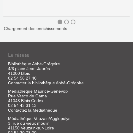
Chargement des enrichissements...
Le réseau
Bibliothèque Abbé-Grégoire
4/6 place Jean-Jaurès
41000 Blois
02 54 56 27 40
LA
Contacter la bibliothèque Abbé-Grégoire
BASILIQUE
Médiathèque Maurice-Genevoix
Rue Vasco de Gama
SAINT-
41043 Blois Cedex
MARTIN
02 54 43 31 13
DE
Contactez la Médiathèque
TOURS
Médiathèque Veuzain/Agglopolys
3, rue du vieux moulin
Livre
41150 Veuzain-sur-Loire
|
02 54 20 78 00