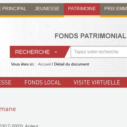
E PRINCIPAL
JEUNESSE
PATRIMOINE
PRIX EM
RECHERCHE
Vous êtes ici :
Accueil
/
Détail du document
ESSE
FONDS LOCAL
VISITE VIRTUELLE
omane
(1917-2003). Auteur