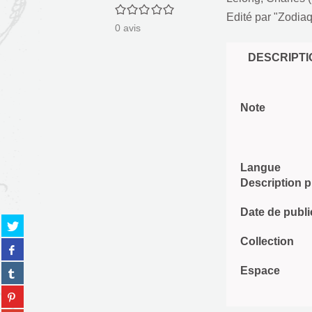
0/5
Edité par
"Zodiaq
0
avis
DESCRIPTI
Note
Langue
Description 
Date de publi
Partager
sur
Collection
Partager
twitter
sur
(Nouvelle
Partager
Espace
facebook
fenêtre)
sur
(Nouvelle
Partager
tumblr
fenêtre)
sur
(Nouvelle