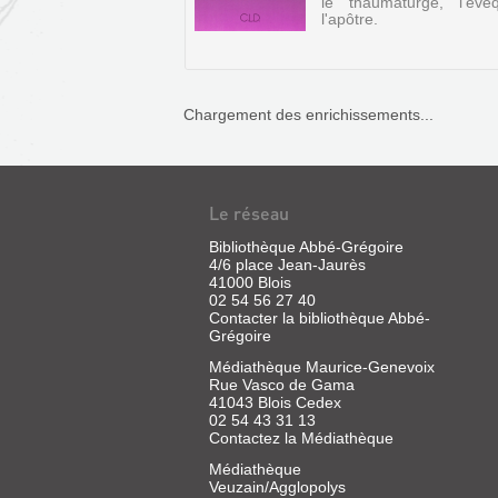
le thaumaturge, l'évê
l'apôtre.
Chargement des enrichissements...
Le réseau
Bibliothèque Abbé-Grégoire
4/6 place Jean-Jaurès
41000 Blois
02 54 56 27 40
LA
Contacter la bibliothèque Abbé-
Grégoire
BASILIQUE
Médiathèque Maurice-Genevoix
SAINT-
Rue Vasco de Gama
MARTIN
41043 Blois Cedex
DE
02 54 43 31 13
Contactez la Médiathèque
TOURS
Médiathèque
Livre
Veuzain/Agglopolys
|