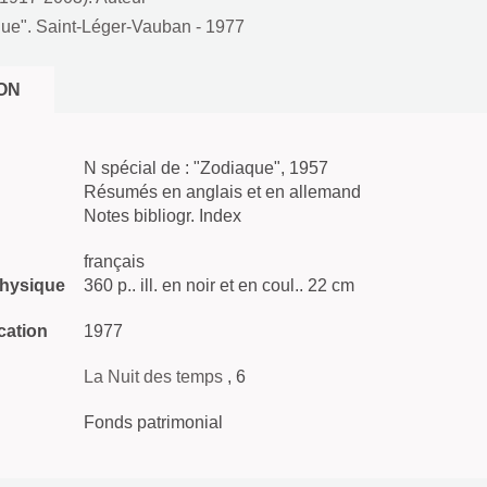
ue". Saint-Léger-Vauban
- 1977
ON
N spécial de : "Zodiaque", 1957
Résumés en anglais et en allemand
Notes bibliogr. Index
français
physique
360 p.. ill. en noir et en coul.. 22 cm
cation
1977
La Nuit des temps
, 6
Fonds patrimonial