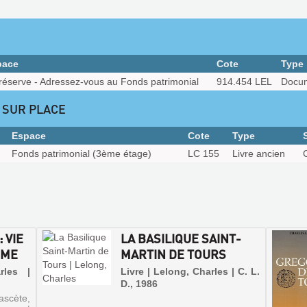
pace
Cote
Type
réserve - Adressez-vous au Fonds patrimonial
914.454 LEL
Docum
 SUR PLACE
Espace
Cote
Type
Fonds patrimonial (3ème étage)
LC 155
Livre ancien
 VIE
LA BASILIQUE SAINT-
UME
MARTIN DE TOURS
rles |
Livre | Lelong, Charles | C. L.
D., 1986
ascète,