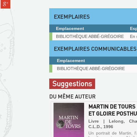
Partager
pinterest
fenêtre)
sur
(Nouvelle
gplus
EXEMPLAIRES
fenêtre)
(Nouvelle
fenêtre)
Emplacement
Es
Exemplaires
BIBLIOTHÈQUE ABBÉ-GRÉGOIRE
En 
EXEMPLAIRES COMMUNICABLES
Emplacement
Exemplaires
BIBLIOTHÈQUE ABBÉ-GRÉGOIRE
communicables
sur
Suggestions
place
DU MÊME AUTEUR
MARTIN DE TOURS :
ET GLOIRE POSTH
Livre | Lelong, Cha
C.L.D., 1996
Un portrait de Martin, l'