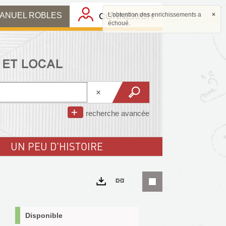
MANUEL ROBLES
CONNEXION
L'obtention des enrichissements a
×
échoué.
recherche avancée
UN PEU D'HISTOIRE
Lien
permanent
Exports
(Nouvelle
Disponible