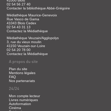
41000 Blois
SOLDAT
02 54 56 27 40
Contacter la bibliothèque Abbé-Grégoire
CATASTROPHE
Médiathèque Maurice-Genevoix
Livre
Rue Vasco de Gama
|
41043 Blois Cedex
Legendre-
02 54 43 31 13
Kvater,
Contactez la Médiathèque
Philippe
Médiathèque Veuzain/Agglopolys
|
3, rue du vieux moulin
Épigones,
41150 Veuzain-sur-Loire
1991
02 54 20 78 00
(Histoires
Contactez la Médiathèque
pour
A propos du site
toi)
Plan du site
Mentions légales
FAQ
Nos partenariats
24/24
Mon compte lecteur
Livres numériques
Autoformation
Cinéma