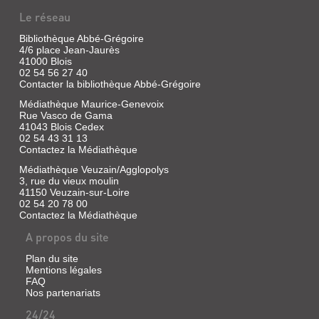
Le réseau
Bibliothèque Abbé-Grégoire
4/6 place Jean-Jaurès
LE
41000 Blois
MONTREUR
02 54 56 27 40
Contacter la bibliothèque Abbé-Grégoire
D'OURS
Médiathèque Maurice-Genevoix
Livre
Rue Vasco de Gama
|
41043 Blois Cedex
Legendre-
02 54 43 31 13
Kvater,
Contactez la Médiathèque
Philippe
Médiathèque Veuzain/Agglopolys
|
3, rue du vieux moulin
Épigones,
41150 Veuzain-sur-Loire
1990
02 54 20 78 00
(Mille
Contactez la Médiathèque
regards)
A propos du site
Plan du site
Mentions légales
FAQ
Nos partenariats
24/24