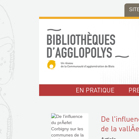
Aller
Aller
Aller
SIT
au
au
à
menu
contenu
la
recherche
EN PRATIQUE
PR
De l'influe
de la vallÂ