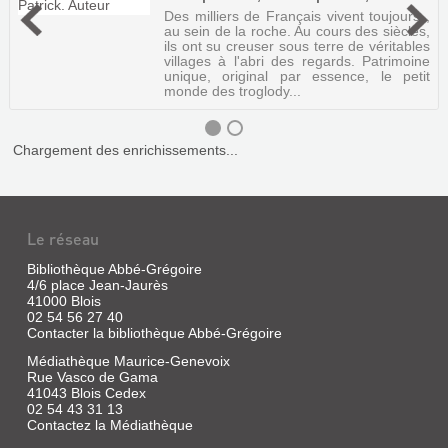
Des milliers de Français vivent toujours ,
au sein de la roche. Au cours des siècles,
ils ont su creuser sous terre de véritables
villages à l'abri des regards. Patrimoine
unique, original par essence, le petit
monde des troglody...
Chargement des enrichissements...
Le réseau
Bibliothèque Abbé-Grégoire
4/6 place Jean-Jaurès
41000 Blois
02 54 56 27 40
Contacter la bibliothèque Abbé-Grégoire
VOYAGE
Médiathèque Maurice-Genevoix
DANS
Rue Vasco de Gama
41043 Blois Cedex
LA
02 54 43 31 13
FRANCE
Contactez la Médiathèque
DES