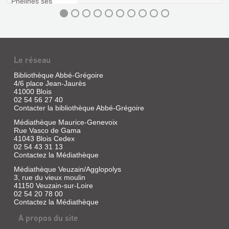
ÉLÉMENTAIRE
DE
CHIMIE...
Livre
|
Le réseau
Lavoisier,
Antoine-
Bibliothèque Abbé-Grégoire
Laurent
4/6 place Jean-Jaurès
de
41000 Blois
|
02 54 56 27 40
Contacter la bibliothèque Abbé-Grégoire
J.
Gabay,
Médiathèque Maurice-Genevoix
1992
Rue Vasco de Gama
41043 Blois Cedex
02 54 43 31 13
Contactez la Médiathèque
Médiathèque Veuzain/Agglopolys
3, rue du vieux moulin
41150 Veuzain-sur-Loire
02 54 20 78 00
Contactez la Médiathèque
A propos du site