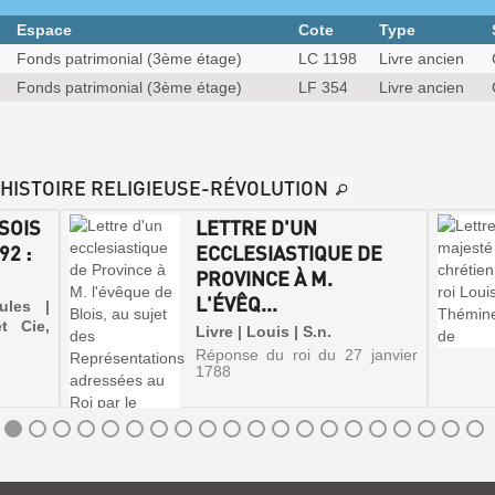
Espace
Cote
Type
Fonds patrimonial (3ème étage)
LC 1198
Livre ancien
Fonds patrimonial (3ème étage)
LF 354
Livre ancien
E-HISTOIRE RELIGIEUSE-RÉVOLUTION
SOIS
LETTRE D'UN
2 :
ECCLESIASTIQUE DE
PROVINCE À M.
L'ÉVÊQ...
ules |
t Cie,
Livre | Louis | S.n.
Réponse du roi du 27 janvier
1788