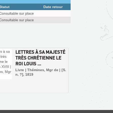
Statut
Date retour
Consultable sur place
Consultable sur place
LETTRES À SA MAJESTÉ
LETTR
TRÈS CHRÉTIENNE LE
L'EVE
ROI LOUIS ...
CLERGÉ
Livre | Thémines, Mgr de | [S.
Livre |
n. ?], 1819
Alexand
T. Harpe