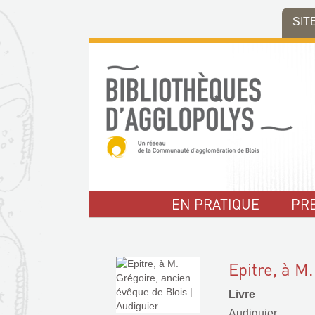
Aller
Aller
Aller
SIT
au
au
à
menu
contenu
la
recherche
EN PRATIQUE
PR
Epitre, à M
Livre
Audiguier