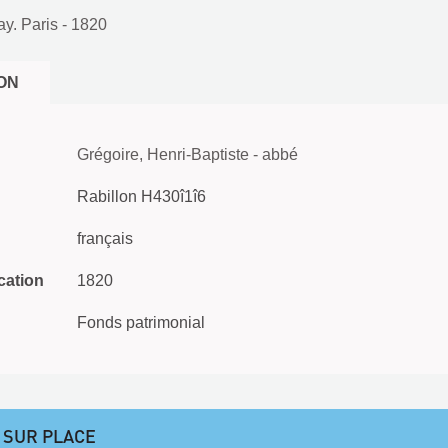
y. Paris
- 1820
ON
Grégoire, Henri-Baptiste - abbé
Rabillon H430î1î6
français
cation
1820
Fonds patrimonial
 SUR PLACE