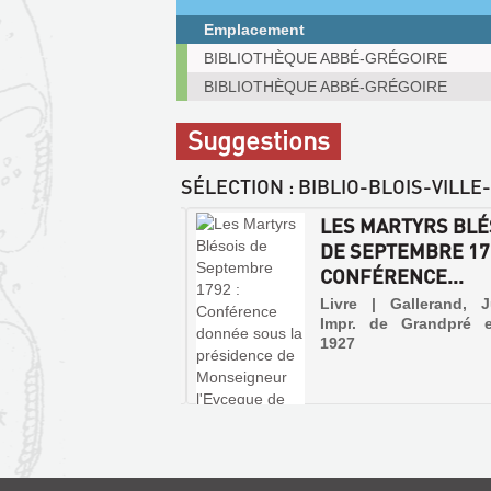
(Nouvelle
fenêtre)
Emplacement
Exemplaires
BIBLIOTHÈQUE ABBÉ-GRÉGOIRE
communicables
BIBLIOTHÈQUE ABBÉ-GRÉGOIRE
sur
place
Suggestions
SÉLECTION
: BIBLIO-BLOIS-VILL
MARTYR BLÉSOIS
LES MARTYRS BLÉ
S LA TERREUR.
DE SEPTEMBRE 179
-JOSEPH SAU...
CONFÉRENCE...
 | Gallerand, Jules |
Livre | Gallerand, J
 R. Duguet et Cie, 1921
Impr. de Grandpré e
1927