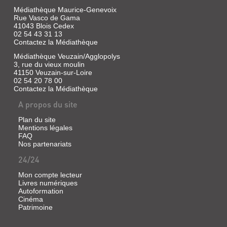
DES
Médiathèque Maurice-Genevoix
Rue Vasco de Gama
SÉANCES
41043 Blois Cedex
TENUES
02 54 43 31 13
Contactez la Médiathèque
DANS
L'EGLISE
Médiathèque Veuzain/Agglopolys
3, rue du vieux moulin
CAT...
41150 Veuzain-sur-Loire
02 54 20 78 00
Livre
Contactez la Médiathèque
|
Guimberteau
A propos du site
Plan du site
Mentions légales
FAQ
Nos partenariats
24/24
LA
COMMUNE
Mon compte lecteur
Livres numériques
DE
Autoformation
BLOIS
LETTRE
Cinéma
Patrimoine
DE
D'UN
1517
ECCLESIASTIQUE