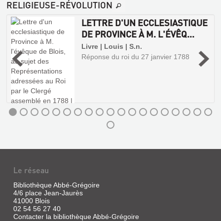
RELIGIEUSE-RÉVOLUTION
SÉANCES
TENUES
LETTRE D'UN ECCLESIASTIQUE
DANS
DE PROVINCE À M. L'ÉVÊQ...
L'ÉGLISE
Livre | Louis | S.n.
CAT...
BLOIS
Réponse du roi du 27 janvier 1788
e
Livre,
:
1791
LE
SYSTÈME
GRICOURT
Livre
|
Peyrel,
Benjamin
|
Altice
Media,
Le réseau
2015
Bibliothèque Abbé-Grégoire
4/6 place Jean-Jaurès
41000 Blois
PROCÈS-
02 54 56 27 40
Contacter la bibliothèque Abbé-Grégoire
VERBAL