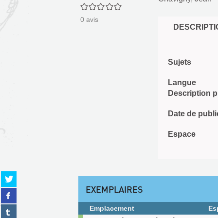
0/5
0
avis
DESCRIPTI
Sujets
Langue
Description 
Date de publi
Espace
Partager
sur
EXEMPLAIRES
Partager
twitter
sur
(Nouvelle
Emplacement
Es
Partager
facebook
fenêtre)