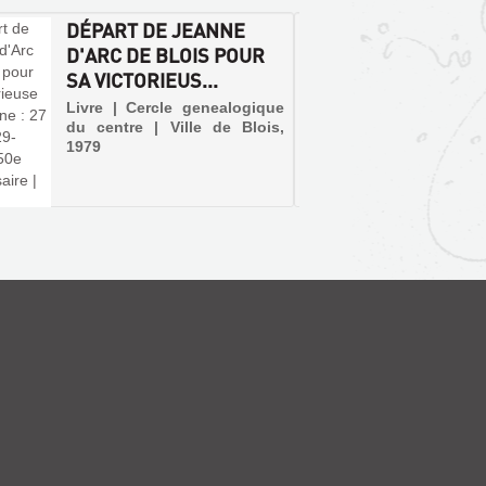
DÉPART DE JEANNE
ESSAI
D'ARC DE BLOIS POUR
PARCO
SA VICTORIEUS...
ROUTE
SUIVIS.
Livre | Cercle genealogique
du centre | Ville de Blois,
Livre | 
1979
Gout et