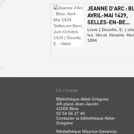
NNE D'ARC AU
JEANNE D'ARC : BL
UR DE LA FRANCE
AVRIL-MAI 1429,
SELLES-EN-BE...
 | Chavigny, Jean, 1975
Livre | Develle, E. | ch
les libr.et librairie He
1894
ROBERT
HOUDIN
Le réseau
:
Bibliothèque Abbé-Grégoire
,
4/6 place Jean-Jaurès
41000 Blois
RÉNOVATEUR
02 54 56 27 40
DE
Contacter la bibliothèque Abbé-
LA
Grégoire
MAGIE
Médiathèque Maurice-Genevoix