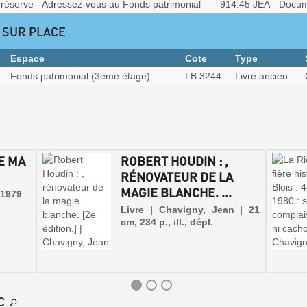
réserve - Adressez-vous au Fonds patrimonial
914.45 JEA
Docum
 SUR PLACE
Espace
Cote
Type
Fonds patrimonial (3ème étage)
LB 3244
Livre ancien
DE MA
ROBERT HOUDIN : ,
RÉNOVATEUR DE LA
MAGIE BLANCHE. ...
 1979
Livre | Chavigny, Jean | 21
cm, 234 p., ill., dépl.
C