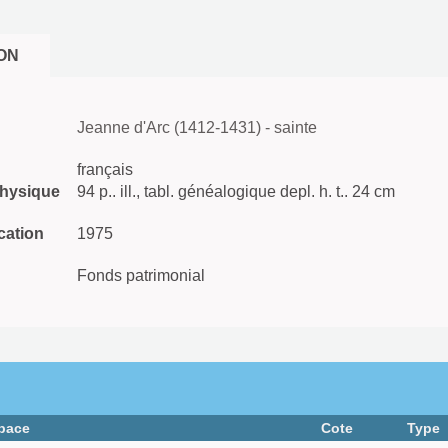
ON
Jeanne d'Arc (1412-1431) - sainte
français
physique
94 p.. ill., tabl. généalogique depl. h. t.. 24 cm
cation
1975
Fonds patrimonial
pace
Cote
Type