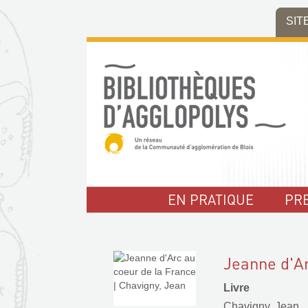
Aller
Aller
Aller
SIT
au
au
à
menu
contenu
la
recherche
EN PRATIQUE
PR
Jeanne d'Ar
Livre
Chavigny, Jean