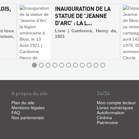
OIS,
INAUGURATION DE LA
STATUE DE 'JEANNE
D'ARC' : LA L...
ez tous
Livre | Cardonne, Henry de,
rluison,
1921
A propos du site
24/24
Plan du site
Mon compte lecteur
Mentions légales
Livres numériques
FAQ
Autoformation
Nos partenariats
Cinéma
Patrimoine