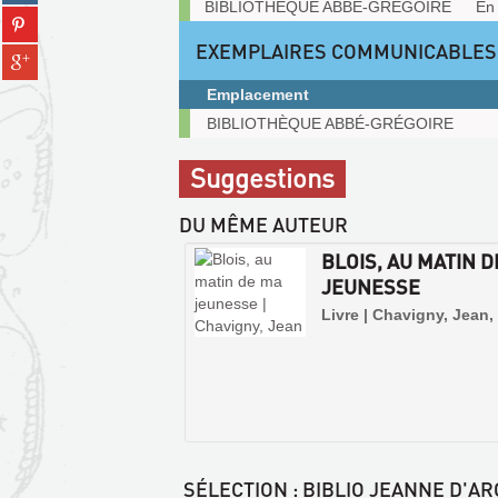
sur
Exemplaires
BIBLIOTHÈQUE ABBÉ-GRÉGOIRE
En 
(Nouvelle
Partager
tumblr
fenêtre)
sur
(Nouvelle
EXEMPLAIRES COMMUNICABLES
Partager
pinterest
fenêtre)
sur
(Nouvelle
Emplacement
gplus
fenêtre)
Exemplaires
(Nouvelle
BIBLIOTHÈQUE ABBÉ-GRÉGOIRE
communicables
fenêtre)
sur
Suggestions
place
DU MÊME AUTEUR
BLOIS, AU MATIN 
JEUNESSE
Livre | Chavigny, Jean,
SÉLECTION
: BIBLIO JEANNE D'AR