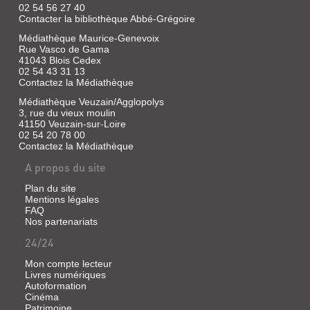
BONCOUR
02 54 56 27 40
Contacter la bibliothèque Abbé-Grégoire
Livre
|
Médiathèque Maurice-Genevoix
ENTRE
Pioch,
Rue Vasco de Gama
Georges
DEUX
41043 Blois Cedex
|
02 54 43 31 13
GUERRES
Contactez la Médiathèque
Henri
:
Fabre
Médiathèque Veuzain/Agglopolys
SOUVENIRS
(Les
3, rue du vieux moulin
Hommes
SUR
41150 Veuzain-sur-Loire
du
02 54 20 78 00
LA
Jour)
Contactez la Médiathèque
IIIE
A propos du site
RÉPUBLI...
Plan du site
Livre
Mentions légales
|
FAQ
Paul-
Nos partenariats
Boncour,
24/24
Joseph
|
Mon compte lecteur
Plon
Livres numériques
Autoformation
Cinéma
Patrimoine