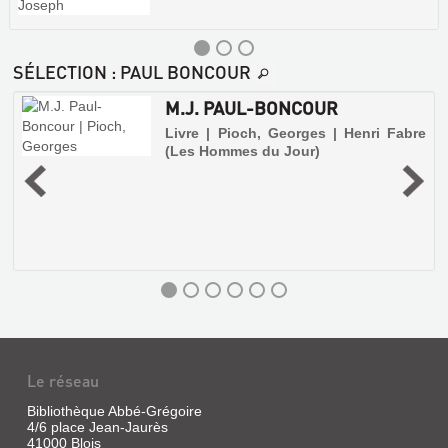
SÉLECTION
: PAUL BONCOUR
M.J. PAUL-BONCOUR
é
Livre | Pioch, Georges | Henri Fabre
e
(Les Hommes du Jour)
9
Le réseau
M.J.
Bibliothèque Abbé-Grégoire
PAUL-
4/6 place Jean-Jaurès
41000 Blois