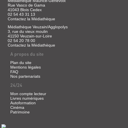
Médiathèque Maurice-Genevoix
Rue Vasco de Gama
41043 Blois Cedex
02 54 43 31 13
Contactez la Médiathèque
Médiathèque Veuzain/Agglopolys
3, rue du vieux moulin
41150 Veuzain-sur-Loire
02 54 20 78 00
Contactez la Médiathèque
A propos du site
BLOIS,
INSTRUCTIONS
Plan du site
UN
Mentions légales
SUR
DIOCÈSE,
FAQ
LES
Nos partenariats
UNE
SACREMENTS
HISTOIRE
24/24
ET
:
Mon compte lecteur
SUR
HISTOIRE
Livres numériques
LA
Autoformation
DES
MESSE
Cinéma
CHR...
Patrimoine
DE...
Livre
Livre
|
|