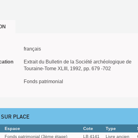
ON
français
cation
Extrait du Bulletin de la Société archéologique de
Touraine-Tome XLIII, 1992, pp. 679 -702
Fonds patrimonial
 SUR PLACE
Espace
Cote
Type
Fonds patrimonial (3ème étage)
LB 4141
Livre ancien