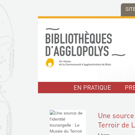
Aller
Aller
Aller
SIT
au
au
à
menu
contenu
la
recherche
EN PRATIQUE
PR
Une source 
Terroir de 