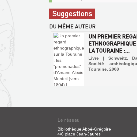
communicables
sur
Suggestions
place
DU MÊME AUTEUR
UN PREMIER REG
ETHNOGRAPHIQUE
LA TOURAINE :...
Livre | Schweitz, Da
Société archéologi
Touraine, 2008
Le réseau
Bibliothèque Abbé-Grégoire
4/6 place Jean-Jaurès