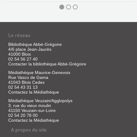
Le réseau
Bibliothèque Abbé-Grégoire
4/6 place Jean-Jaurès
41000 Blois
02 54 56 27 40
Contacter la bibliothèque Abbé-Grégoire
Médiathèque Maurice-Genevoix
Rue Vasco de Gama
L'OEUVRE
41043 Blois Cedex
02 54 43 31 13
ETHNOGRAPHIQUE
Contactez la Médiathèque
DE
Médiathèque Veuzain/Agglopolys
JACQUES-
3, rue du vieux moulin
MARIE
41150 Veuzain-sur-Loire
02 54 20 78 00
ROUGÉ
Contactez la Médiathèque
(18...
A propos du site
Livre