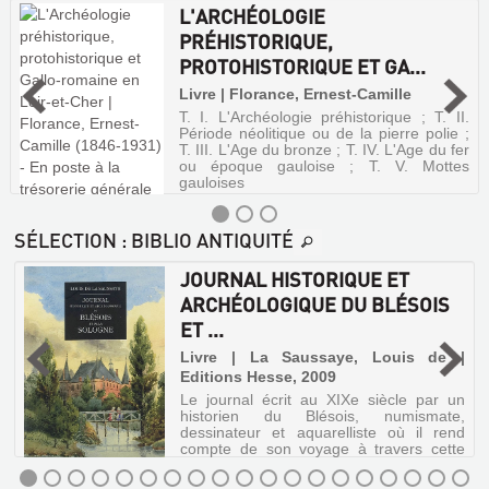
L'ARCHÉOLOGIE
PRÉHISTORIQUE,
PROTOHISTORIQUE ET GA...
Livre | Florance, Ernest-Camille
T. I. L'Archéologie préhistorique ; T. II.
Période néolitique ou de la pierre polie ;
T. III. L'Age du bronze ; T. IV. L'Age du fer
ou époque gauloise ; T. V. Mottes
gauloises
SÉLECTION
: BIBLIO ANTIQUITÉ
JOURNAL HISTORIQUE ET
ARCHÉOLOGIQUE DU BLÉSOIS
ET ...
.
Livre | La Saussaye, Louis de |
Editions Hesse, 2009
Le journal écrit au XIXe siècle par un
historien du Blésois, numismate,
dessinateur et aquarelliste où il rend
compte de son voyage à travers cette
région de faits archéologiques,
historiques et personnels.