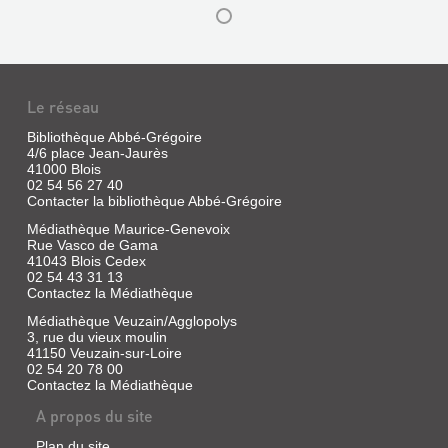
JOURNAL
HISTORIQUE
ET
ARCHÉOLOGIQUE
Le réseau
DU
Bibliothèque Abbé-Grégoire
BLÉSOIS
4/6 place Jean-Jaurès
ET
41000 Blois
...
02 54 56 27 40
Contacter la bibliothèque Abbé-Grégoire
Livre
Médiathèque Maurice-Genevoix
|
Rue Vasco de Gama
La
41043 Blois Cedex
Saussaye,
02 54 43 31 13
Louis
Contactez la Médiathèque
de
Médiathèque Veuzain/Agglopolys
|
3, rue du vieux moulin
Editions
41150 Veuzain-sur-Loire
Hesse,
02 54 20 78 00
2009
Contactez la Médiathèque
Le
journal
A propos du site
écrit
au
Plan du site