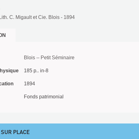
é
Lith. C. Migault et Cie. Blois
- 1894
ON
Blois -- Petit Séminaire
physique
185 p.. in-8
cation
1894
Fonds patrimonial
 SUR PLACE