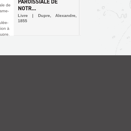
PAROISSIALE DE
CALAIS
NOTR...
Livre | 
Livre | Dupre, Alexandre,
1855