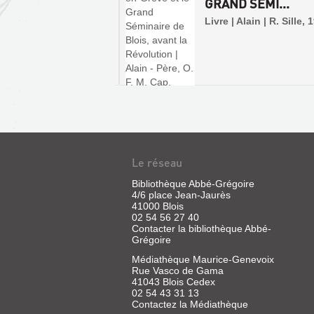
ON CHARLES ...
GRAND SÉMI...
 | Siériès, Madeleine |
Livre | Alain | R. Sille, 
y, 2009
Le réseau
Bibliothèque Abbé-Grégoire
4/6 place Jean-Jaurès
L'ÉGLISE
41000 Blois
02 54 56 27 40
SAINT-
Contacter la bibliothèque Abbé-
SAUVEUR
Grégoire
DE
Médiathèque Maurice-Genevoix
BLOIS
Rue Vasco de Gama
41043 Blois Cedex
Livre
02 54 43 31 13
|
Contactez la Médiathèque