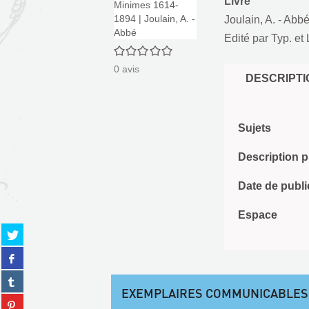
Livre
Joulain, A. - Abb
Edité par
Typ. et 
0/5
0
avis
DESCRIPTI
Sujets
Description 
Date de publi
Espace
Partager
sur
Partager
twitter
sur
(Nouvelle
Partager
facebook
fenêtre)
EXEMPLAIRES COMMUNICABLES
sur
(Nouvelle
Partager
tumblr
fenêtre)