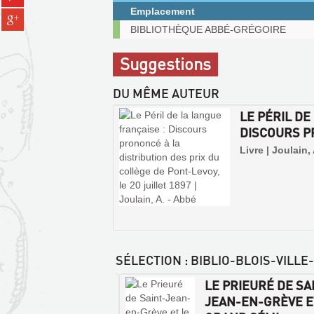
sur
(Nouvelle
Emplacement
Partager
pinterest
fenêtre)
Exemplaires
sur
BIBLIOTHÈQUE ABBÉ-GRÉGOIRE
(Nouvelle
communicables
gplus
fenêtre)
sur
(Nouvelle
Suggestions
place
fenêtre)
DU MÊME AUTEUR
LE PÉRIL DE
DISCOURS P
Livre | Joulain,
SÉLECTION
: BIBLIO-BLOIS-VIL
ARD LORJOU : LA
LE PRIEURÉ DE SA
ELLE DE LA
JEAN-EN-GRÈVE E