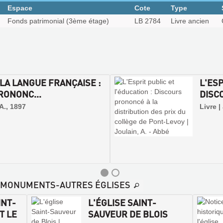
Espace
Cote
Type
Fonds patrimonial (3ème étage)
LB 2784
Livre ancien
 LA LANGUE FRANÇAISE :
L'ESP
RONONC...
DISC
 A., 1897
Livre |
LE-MONUMENTS-AUTRES ÉGLISES
INT-
L'ÉGLISE SAINT-
T LE
SAUVEUR DE BLOIS