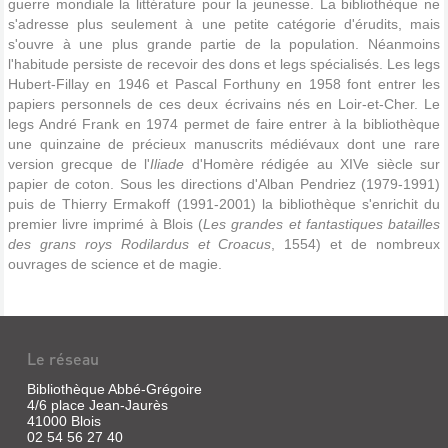
guerre mondiale la littérature pour la jeunesse. La bibliothèque ne
s'adresse plus seulement à une petite catégorie d'érudits, mais
s'ouvre à une plus grande partie de la population. Néanmoins
l'habitude persiste de recevoir des dons et legs spécialisés. Les legs
Hubert-Fillay en 1946 et Pascal Forthuny en 1958 font entrer les
papiers personnels de ces deux écrivains nés en Loir-et-Cher. Le
legs André Frank en 1974 permet de faire entrer à la bibliothèque
une quinzaine de précieux manuscrits médiévaux dont une rare
version grecque de l'
Iliade
d'Homère rédigée au XIVe siècle sur
papier de coton. Sous les directions d'Alban Pendriez (1979-1991)
puis de Thierry Ermakoff (1991-2001) la bibliothèque s'enrichit du
premier livre imprimé à Blois (
Les grandes et fantastiques batailles
des grans roys Rodilardus et Croacus
, 1554) et de nombreux
ouvrages de science et de magie.
Le réseau
Bibliothèque Abbé-Grégoire
4/6 place Jean-Jaurès
41000 Blois
02 54 56 27 40