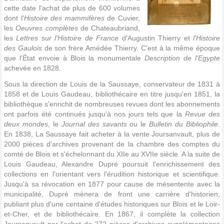
cette date l'achat de plus de 600 volumes
dont l'
Histoire des mammifères
de Cuvier,
les
Oeuvres complètes
de Chateaubriand,
les
Lettres sur l'Histoire de France
d'Augustin Thierry et
l'Histoire
des Gaulois
de son frère Amédée Thierry. C'est à la même époque
que l'État envoie à Blois la monumentale
Description de l'Egypte
achevée en 1828.
Sous la direction de Louis de la Saussaye, conservateur de 1831 à
1858 et de Louis Gaudeau, bibliothécaire en titre jusqu'en 1851, la
bibliothèque s'enrichit de nombreuses revues dont les abonnements
ont parfois été continués jusqu'à nos jours tels que la
Revue des
deux mondes
, le
Journal des savants
ou le
Bulletin du Bibliophile
.
En 1838, La Saussaye fait acheter à la vente Joursanvault, plus de
2000 pièces d'archives provenant de la chambre des comptes du
comté de Blois et s'échelonnant du XIIe au XVIIe siècle. A la suite de
Louis Gaudeau, Alexandre Dupré poursuit l'enrichissement des
collections en l'orientant vers l'érudition historique et scientifique.
Jusqu'à sa révocation en 1877 pour cause de mésentente avec la
municipalité, Dupré mènera de front une carrière d'historien,
publiant plus d'une centaine d'études historiques sur Blois et le Loir-
et-Cher, et de bibliothécaire. En 1867, il complète la collection