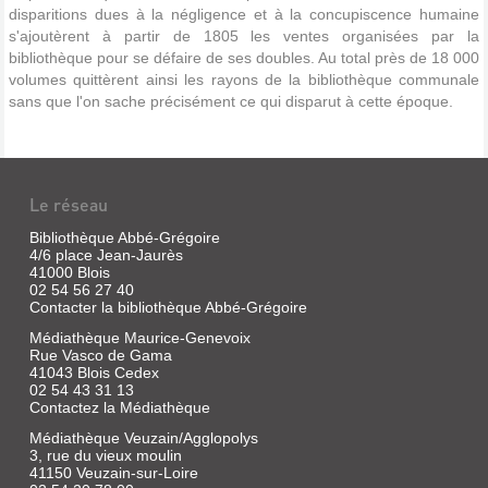
disparitions dues à la négligence et à la concupiscence humaine
s'ajoutèrent à partir de 1805 les ventes organisées par la
bibliothèque pour se défaire de ses doubles. Au total près de 18 000
volumes quittèrent ainsi les rayons de la bibliothèque communale
sans que l'on sache précisément ce qui disparut à cette époque.
Le réseau
Bibliothèque Abbé-Grégoire
4/6 place Jean-Jaurès
41000 Blois
02 54 56 27 40
Contacter la bibliothèque Abbé-Grégoire
Médiathèque Maurice-Genevoix
Rue Vasco de Gama
41043 Blois Cedex
02 54 43 31 13
Contactez la Médiathèque
Médiathèque Veuzain/Agglopolys
3, rue du vieux moulin
41150 Veuzain-sur-Loire