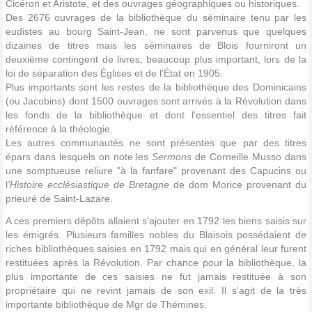
Cicéron et Aristote, et des ouvrages géographiques ou historiques.
Des 2676 ouvrages de la bibliothèque du séminaire tenu par les
eudistes au bourg Saint-Jean, ne sont parvenus que quelques
dizaines de titres mais les séminaires de Blois fourniront un
deuxième contingent de livres, beaucoup plus important, lors de la
loi de séparation des Églises et de l'État en 1905.
Plus importants sont les restes de la bibliothèque des Dominicains
(ou Jacobins) dont 1500 ouvrages sont arrivés à la Révolution dans
les fonds de la bibliothèque et dont l'essentiel des titres fait
référence à la théologie.
Les autres communautés ne sont présentes que par des titres
épars dans lesquels on note les
Sermons
de Corneille Musso dans
une somptueuse reliure "à la fanfare" provenant des Capucins ou
l
'Histoire ecclésiastique de Bretagne
de dom Morice provenant du
prieuré de Saint-Lazare.
A ces premiers dépôts allaient s'ajouter en 1792 les biens saisis sur
les émigrés. Plusieurs familles nobles du Blaisois possédaient de
riches bibliothèques saisies en 1792 mais qui en général leur furent
restituées après la Révolution. Par chance pour la bibliothèque, la
plus importante de ces saisies ne fut jamais restituée à son
propriétaire qui ne revint jamais de son exil. Il s'agit de la très
importante bibliothèque de Mgr de Thémines.