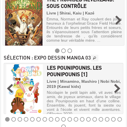
SOUS CONTRÔLE
Livre | Shirai, Kaiu | Kazé
Emma, Norman et Ray coulent des jours
heureux à l'orphelinat Grace Field House.
Entourés de leurs petits frères et soeurs,
ils s'épanouissent sous l'attention pleine
de tendresse de , qu'ils considèrent
comme leur véritable mère. ...
SÉLECTION
: EXPO DESSIN MANGA 03
LES POUNIPOUNIS. LES
THE
]
POUNIPOUNIS [1]
PROMISED
s
Livre | Minamino, Mashiro | Nobi Nobi,
NEVERLAND.
2019 (Kawaï kids)
SOUS
s
Nicolapin le petit lapin ailé, vit avec ses
CONTRÔLE
e
amis, de joyeux animaux, dans le village
t
des Pounipounis en haut d'une colline.
Livre
s
Ensemble, ils jouent, font la sieste ou
|
s
vont à l'école et vivent mille aventures.
Shirai,
©Electre 2020
Kaiu
|