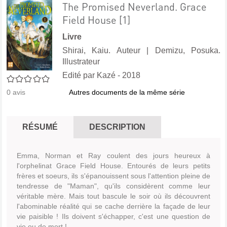
The Promised Neverland. Grace
Field House [1]
Livre
Shirai, Kaiu. Auteur
|
Demizu, Posuka.
Illustrateur
Edité par
Kazé
- 2018
0/5
Autres documents de la même série
0
avis
RÉSUMÉ
DESCRIPTION
Emma, Norman et Ray coulent des jours heureux à
l'orphelinat Grace Field House. Entourés de leurs petits
frères et soeurs, ils s'épanouissent sous l'attention pleine de
tendresse de "Maman", qu'ils considèrent comme leur
véritable mère. Mais tout bascule le soir où ils découvrent
l'abominable réalité qui se cache derrière la façade de leur
vie paisible ! Ils doivent s'échapper, c'est une question de
vie ou de mort !