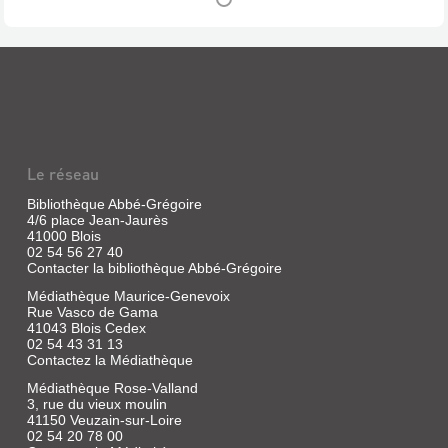
Kazé
LES
Emma,
POUNIPOUNIS.
Norman
LES
et
Ray
POUNIPOUNIS
coulent
[1]
des
jours
Livre
heureux
|
à
l'orphelinat
Minamino,
Le réseau
Grace
Mashiro
Field
|
Bibliothèque Abbé-Grégoire
House.
Nobi
4/6 place Jean-Jaurès
Entourés
Nobi,
41000 Blois
de
leurs
02 54 56 27 40
2019
petits
Contacter la bibliothèque Abbé-Grégoire
(Kawaï
frères
kids)
Médiathèque Maurice-Genevoix
et
Nicolapin
soeurs,
Rue Vasco de Gama
le
ils
41043 Blois Cedex
petit
s'épanouissent
02 54 43 31 13
lapin
sous
Contactez la Médiathèque
ailé,
l'attention
vit
pleine
Médiathèque Rose-Valland
avec
de
3, rue du vieux moulin
ses
tendresse
41150 Veuzain-sur-Loire
amis,
de
02 54 20 78 00
de
,