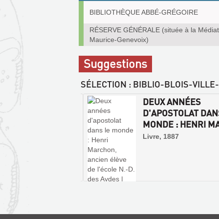
(Nouvelle
Exemplaires
fenêtre)
BIBLIOTHÈQUE ABBÉ-GRÉGOIRE
communicables
sur
RÉSERVE GÉNÉRALE (située à la Média
place
Maurice-Genevoix)
Suggestions
SÉLECTION
: BIBLIO-BLOIS-VILLE
TS RELIGIEUX ET
DEUX ANNÉES
AUX EXÉCUTÉS EN
D'APOSTOLAT DAN
UR PAR ...
MONDE : HENRI MA
 | Impr. Le Bissonnais,
Livre, 1887