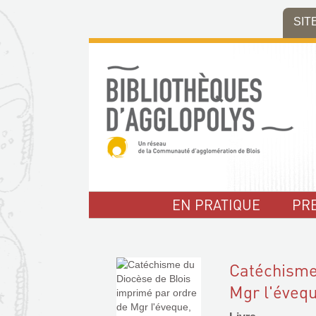
Aller
Aller
Aller
SIT
au
au
à
menu
contenu
la
recherche
EN PRATIQUE
PR
Catéchisme
Mgr l'évequ