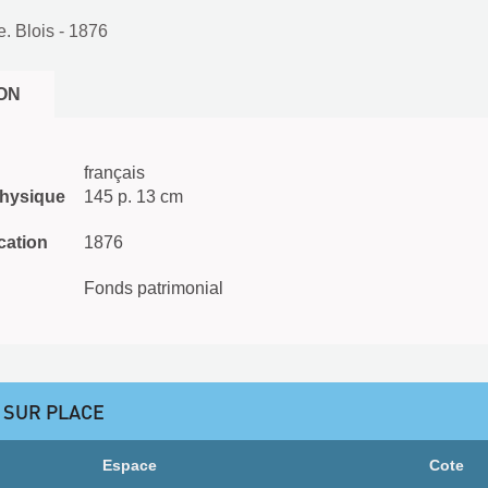
. Blois
- 1876
ON
français
physique
145 p. 13 cm
cation
1876
Fonds patrimonial
 SUR PLACE
Espace
Cote