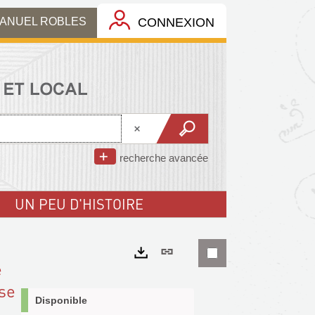
MANUEL ROBLES
CONNEXION
recherche avancée
UN PEU D'HISTOIRE
Lien
e
permanent
Exports
èse
(Nouvelle
Disponible